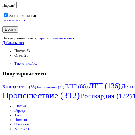
Пароль
*
Запомнить пароль
Забыли пароль?
Нужна учетная запись,
Зарегистрируйтесь здесь
Боковая
Добавить пост
панель
Статистика
Постов
6k
Ответ
21
Adv
Также читайте:
120x600
Популярные теги
ДТП
(136)
ВНГ
(66)
Дети
Башкортостан
(33)
Беспилотники
(21)
Происшествие
(312)
Росгвардия
(122)
Исследовать
Главная
Города
Тэги
Помощь
О проекте
Контакты