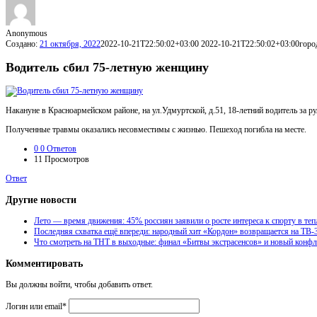
Anonymous
Создано:
21 октября, 2022
2022-10-21T22:50:02+03:00
2022-10-21T22:50:02+03:00
горо
Водитель сбил 75-летную женщину
Накануне в Красноармейском районе, на ул.Удмуртской, д.51, 18-летний водитель за
Полученные травмы оказались несовместимы с жизнью. Пешеход погибла на месте.
0
0 Ответов
11
Просмотров
Ответ
Другие новости
Лето — время движения: 45% россиян заявили о росте интереса к спорту в теп
Последняя схватка ещё впереди: народный хит «Кордон» возвращается на ТВ-
Что смотреть на ТНТ в выходные: финал «Битвы экстрасенсов» и новый конф
Комментировать
Вы должны войти, чтобы добавить ответ.
Логин или email
*