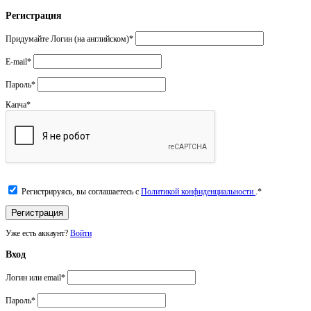
Регистрация
Придумайте Логин (на английском)
*
E-mail
*
Пароль
*
Капча
*
Регистрируясь, вы соглашаетесь с
Политикой конфиденциальности
.
*
Уже есть аккаунт?
Войти
Вход
Логин или email
*
Пароль
*