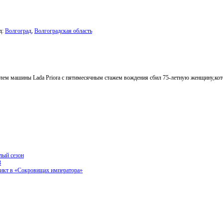
д:
Волгоград
,
Волгоградская область
 рулем машины Lada Priora с пятимесячным стажем вождения сбил 75-летную женщину,ко
лый сезон
3
ликт в «Сокровищах императора»