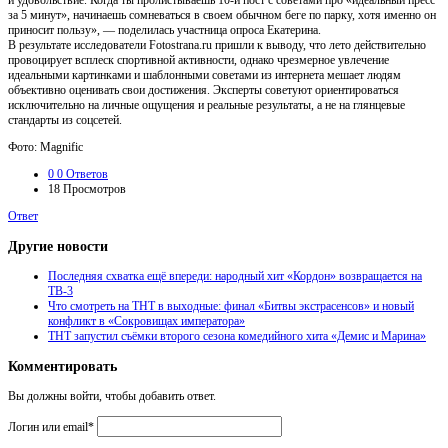
за 5 минут», начинаешь сомневаться в своем обычном беге по парку, хотя именно он
приносит пользу», — поделилась участница опроса Екатерина.
В результате исследователи Fotostrana.ru пришли к выводу, что лето действительно
провоцирует всплеск спортивной активности, однако чрезмерное увлечение
идеальными картинками и шаблонными советами из интернета мешает людям
объективно оценивать свои достижения. Эксперты советуют ориентироваться
исключительно на личные ощущения и реальные результаты, а не на глянцевые
стандарты из соцсетей.
Фото: Magnific
0
0 Ответов
18
Просмотров
Ответ
Другие новости
Последняя схватка ещё впереди: народный хит «Кордон» возвращается на
ТВ-3
Что смотреть на ТНТ в выходные: финал «Битвы экстрасенсов» и новый
конфликт в «Сокровищах императора»
ТНТ запустил съёмки второго сезона комедийного хита «Демис и Марина»
Комментировать
Вы должны войти, чтобы добавить ответ.
Логин или email
*