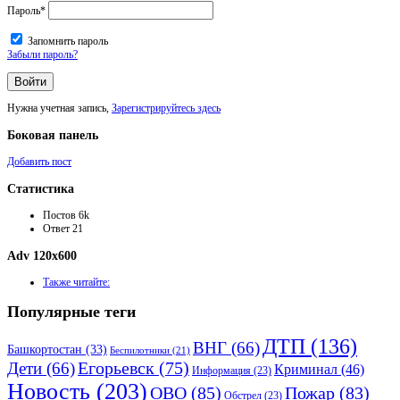
Пароль
*
Запомнить пароль
Забыли пароль?
Нужна учетная запись,
Зарегистрируйтесь здесь
Боковая панель
Добавить пост
Статистика
Постов
6k
Ответ
21
Adv 120x600
Также читайте:
Популярные теги
ДТП
(136)
ВНГ
(66)
Башкортостан
(33)
Беспилотники
(21)
Дети
(66)
Егорьевск
(75)
Криминал
(46)
Информация
(23)
Новость
(203)
ОВО
(85)
Пожар
(83)
Обстрел
(23)