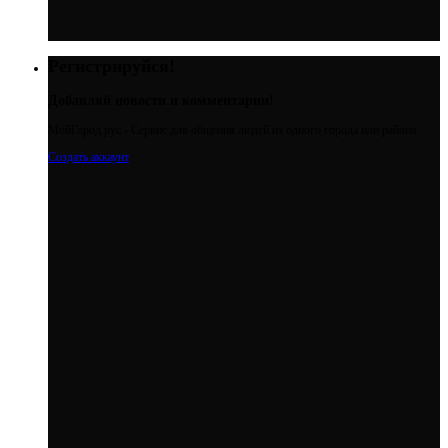
Регистрируйся!
Добавляй новости и комментарии!
МойГород.рус - Cервис для общения людей из одного города или района
Создать аккаунт