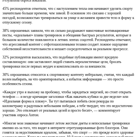
Результаты опроса показали:
45% респондентов отметили, что с наступлением тепла они начинают уделять спорту
значительно больше времени, чем зимой. В основном это связано с хорошей
погодой, возможностью тренироваться на улице и желанием привести тело в форму к
отпускному сезону.
38% опрошенных заявили, что их сильно раздражают навязчивые мотивационные
посты, «идеальные» планы тренировок и обещания быстрых результатов, которые в
большом количестве появляются в летних лентах соцсетей. Респонденты отмечают,
что агрессивный контент с отфотошопленными телами создает ложное ощущение
собственной несостоятельности и мешает сосредоточиться на реальном прогрессе.
32% респондентов высказались, что подобные публикации имеют вредную
составляющую: они заставляют людей ставить нереалистичные цели, бросать
тренировки после первых неудач и комплексовать из-за внешности.
30% опрошенных относятся к спортивному контенту нейтрально, считая, что каждый
волен выбирать, на что ориентироваться, а избыток информации — это просто
особенность сезона.
«Каждое утро я выхожу на пробежку, чтобы зарядиться энергией, но стоит открыть
телефон — и везде кричащие заголовки «Как накачать кубики за две недели» или
«Идеальная форма к пляжу». Ты тут пытаешься побить свои рекорды по
километражу и радуешься небольшим победам, а тебе твердят, что это недостаточно
хорошо. Это отвлекает от реальных целей и просто бесит», — комментирует
участник опроса Антон.
«Многие мои знакомые начинают летом жесткие диеты и непосильные тренировки
именно из-за того, что видят в интернете отретушированные фото блогеров. Они
гонятся за недостижимым идеалом, забывая, что спорт — это прежде всего здоровье
и удовольствие. Когда ты пролистываешь 10-й пост с советами про «идеальный пресс