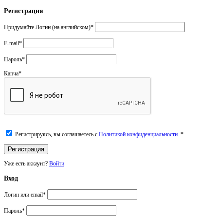
Регистрация
Придумайте Логин (на английском)
*
E-mail
*
Пароль
*
Капча
*
Регистрируясь, вы соглашаетесь с
Политикой конфиденциальности
.
*
Уже есть аккаунт?
Войти
Вход
Логин или email
*
Пароль
*