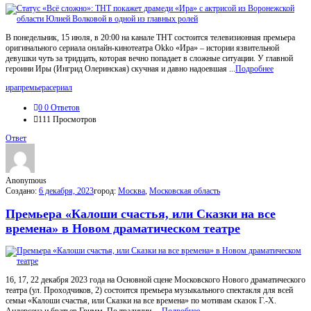
В понедельник, 15 июля, в 20:00 на канале ТНТ состоится телевизионная премьера
оригинального сериала онлайн-кинотеатра Okko «Ира» – истории язвительной
девушки чуть за тридцать, которая вечно попадает в сложные ситуации. У главной
героини Иры (Ингрид Олеринская) скучная и давно надоевшая ...
Подробнее
ира
премьера
сериал
0
0 Ответов
111
Просмотров
Ответ
Anonymous
Создано:
6 декабря, 2023
город:
Москва
,
Московская область
Премьера «Калоши счастья, или Сказки на все
времена» в Новом драматическом театре
16, 17, 22 декабря 2023 года на Основной сцене Московского Нового драматического
театра (ул. Проходчиков, 2) состоится премьера музыкального спектакля для всей
семьи «Калоши счастья, или Сказки на все времена» по мотивам сказок Г.-Х.