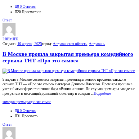
0
0 Ответов
20
Просмотров
Ответ
PREMIER
Создано:
10 апреля, 2025
город:
Астраханская область
,
Астрахань
В Москве прошла закрытая премьера комедийного
сериала ТНТ «Про это самое»
9 апреля в Москве состоялась закрытая презентация нового просветительского
сериала ТНТ — «Про это самое» с актёром Денисом Власенко. Премьера прошла в
уютной атмосфере столичного бара «Винил и вино». По случаю премьеры заведение
превратили в настоящий домашний кинотеатр и создали ...
Подробнее
комедия
премьера
про это самое
0
0 Ответов
31
Просмотр
Ответ