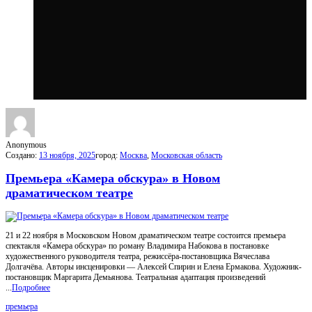
МойГород
Последний
Посты
Anonymous
Создано:
13 ноября, 2025
город:
Москва
,
Московская область
Премьера «Камера обскура» в Новом
драматическом театре
21 и 22 ноября в Московском Новом драматическом театре состоится премьера
спектакля «Камера обскура» по роману Владимира Набокова в постановке
художественного руководителя театра, режиссёра-постановщика Вячеслава
Долгачёва. Авторы инсценировки — Алексей Спирин и Елена Ермакова. Художник-
постановщик Маргарита Демьянова. Театральная адаптация произведений
...
Подробнее
премьера