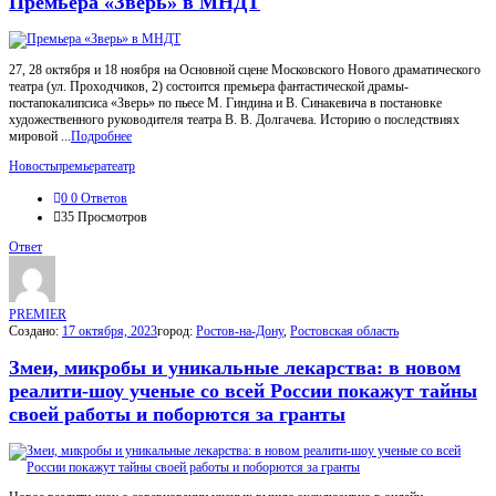
Премьера «Зверь» в МНДТ
27, 28 октября и 18 ноября на Основной сцене Московского Нового драматического
театра (ул. Проходчиков, 2) состоится премьера фантастической драмы-
постапокалипсиса «Зверь» по пьесе М. Гиндина и В. Синакевича в постановке
художественного руководителя театра В. В. Долгачева. Историю о последствиях
мировой ...
Подробнее
Новость
премьера
театр
0
0 Ответов
35
Просмотров
Ответ
PREMIER
Создано:
17 октября, 2023
город:
Ростов-на-Дону
,
Ростовская область
Змеи, микробы и уникальные лекарства: в новом
реалити-шоу ученые со всей России покажут тайны
своей работы и поборются за гранты