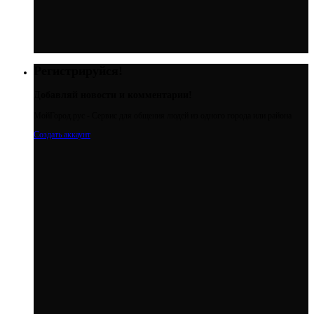
Регистрируйся!
Добавляй новости и комментарии!
МойГород.рус - Cервис для общения людей из одного города или района
Создать аккаунт