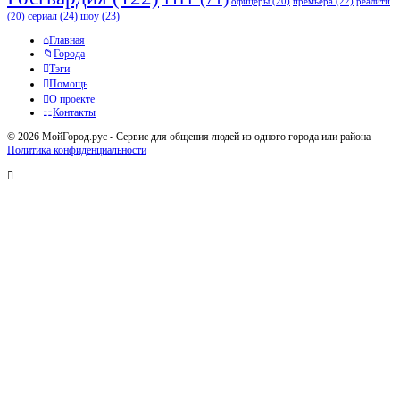
премьера
(22)
офицеры
(20)
реалити
сериал
(24)
шоу
(23)
(20)
Исследовать
Главная
Города
Тэги
Помощь
О проекте
Контакты
© 2026 МойГород.рус - Cервис для общения людей из одного города или района
Политика конфиденциальности