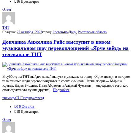
16
Просмотров
Ответ
THT
Создано:
27 октября, 2023
город:
Ростов-на-Дону
,
Ростовская область
Дончанка Анжелика Райс выступит в новом
музыкальном шоу перевоплощений «Ярче звёзд» на
телеканале ТНТ
В субботу на ТНТ выйдет новый выпуск музыкального шоу «Ярче звезд», в котором
талантливые люди перевоплощаются в своих кумиров. Члены жюри — Марина
Кравец, Дарья Блохина, Иван Абрамов и Алексей Чумаков — определяют того, кто
смог сделать это лучше других. ...
Подробнее
премьера
ТНТ
шоу
ярчезвезд
0
0 Ответов
18
Просмотров
Ответ