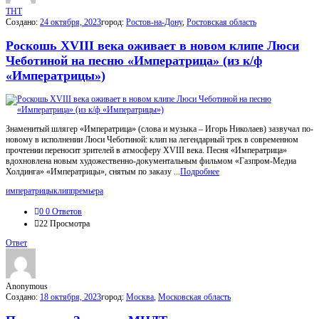
THT
Создано:
24 октября, 2023
город:
Ростов-на-Дону
,
Ростовская область
Роскошь XVIII века оживает в новом клипе Люси
Чеботиной на песню «Императрица» (из к/ф
«Императрицы»)
Знаменитый шлягер «Императрица» (слова и музыка – Игорь Николаев) зазвучал по-
новому в исполнении Люси Чеботиной: клип на легендарный трек в современном
прочтении переносит зрителей в атмосферу XVIII века. Песня «Императрица»
вдохновлена новым художественно-документальным фильмом «Газпром-Медиа
Холдинга» «Императрицы», снятым по заказу ...
Подробнее
императрицы
клип
премьера
0
0 Ответов
22
Просмотра
Ответ
Anonymous
Создано:
18 октября, 2023
город:
Москва
,
Московская область