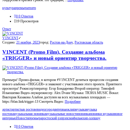
Андерсена и братьев Гримм. По традиции, ...
Подробнее
культура
премьера
театр
0
0 Ответов
19
Просмотров
Ответ
V1NCENT
Создано:
21 ноября, 2023
город:
Ростов-на-Дону
,
Ростовская область
V1NCENT (Promo Film). Создание альбома
«TRIGGER» и новый ориентир творчества.
Премьера! Промо-фильм, в котором #V1NCENT делиться процессом создания
нового альбома «TRIGGER» и знакомит с участниками этого проекта. Приятного
просмотра! Режиссер/оператор: Егор Бондаренко Второй оператор: Тимофей
Ильюшенко Видео-звукорежиссер: Alex Dvane Музыка: TR3HA MUSIC Вокал:
Виктория Казакова Альбом доступен на всех музыкальных площадках —
https://bfan.link/trigger-1З Смотреть Видео:
Подробнее
артист
артисты
в ростове
видео
город
интервью
клип
музыка
музыка
ростова
музыкальная новинка
музыкальные новости
новинка
новинки музыки
новое
интервью
Новости
премьера
ростоский рэп
рэп
сми
фильм
хип-хоп
шоу
0
0 Ответов