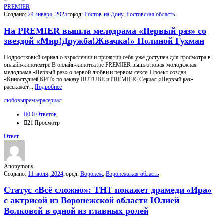
PREMIER
Создано:
24 января, 2025
город:
Ростов-на-Дону
,
Ростовская область
На PREMIER вышла мелодрама «Первый раз» со
звездой «Мир!Дружба!Жвачка!» Полиной Гухман
Подростковый сериал о взрослении и принятии себя уже доступен для просмотра в
онлайн-кинотеатре В онлайн-кинотеатре PREMIER вышла новая молодежная
мелодрама «Первый раз» о первой любви и первом сексе. Проект создан
«Киностудией КИТ» по заказу RUTUBE и PREMIER. Сериал «Первый раз»
расскажет ...
Подробнее
любовь
премьера
сериал
0
0 Ответов
21
Просмотр
Ответ
Anonymous
Создано:
11 июля, 2024
город:
Воронеж
,
Воронежская область
Статус «Всё сложно»: ТНТ покажет драмеди «Ира»
с актрисой из Воронежской области Юлией
Волковой в одной из главных ролей