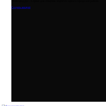
МойГород.рус - Cервис для общения людей из одного города или района
Создать аккаунт