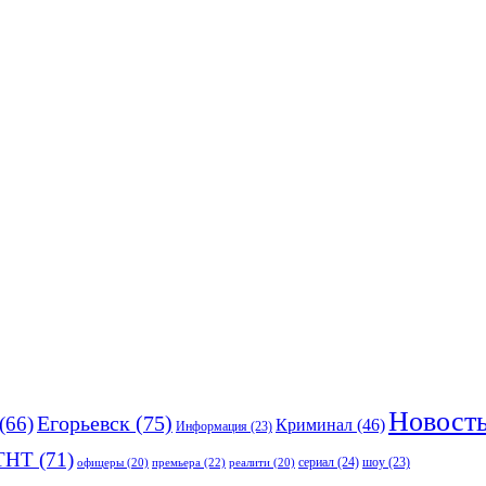
Новост
(66)
Егорьевск
(75)
Криминал
(46)
Информация
(23)
ТНТ
(71)
сериал
(24)
премьера
(22)
шоу
(23)
офицеры
(20)
реалити
(20)