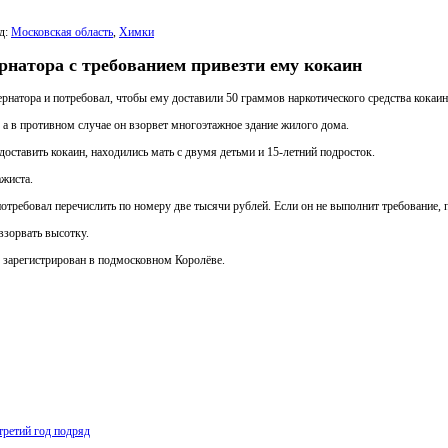
д:
Московская область
,
Химки
натора с требованием привезти ему кокаин
натора и потребовал, чтобы ему доставили 50 граммов наркотического средства кокаин
 а в противном случае он взорвет многоэтажное здание жилого дома.
оставить кокаин, находились мать с двумя детьми и 15-летний подросток.
ажиста.
требовал перечислить по номеру две тысячи рублей. Если он не выполнит требование, п
зорвать высотку.
 зарегистрирован в подмосковном Королёве.
ретий год подряд