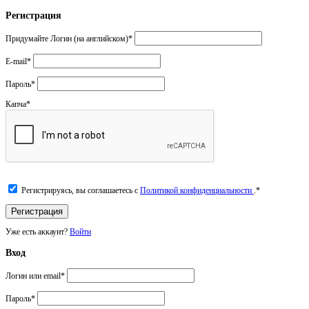
Регистрация
Придумайте Логин (на английском)
*
E-mail
*
Пароль
*
Капча
*
Регистрируясь, вы соглашаетесь с
Политикой конфиденциальности
.
*
Уже есть аккаунт?
Войти
Вход
Логин или email
*
Пароль
*