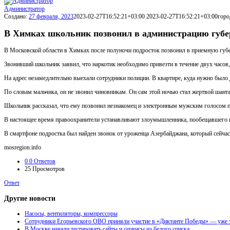
Администратор
Создано:
27 февраля, 2023
2023-02-27T16:52:21+03:00
2023-02-27T16:52:21+03:00
горо
В Химках школьник позвонил в администрацию губер
В Московской области в Химках после полуночи подросток позвонил в приемную губер
Звонивший школьник заявил, что наркотик необходимо привезти в течение двух часов,
На адрес незамедлительно выехали сотрудники полиции. В квартире, куда нужно было д
По словам мальчика, он не звонил чиновникам. Он сам этой ночью стал жертвой шант
Школьник рассказал, что ему позвонил незнакомец и электронным мужским голосом по
В настоящее время правоохранители устанавливают злоумышленника, пообещавшего в
В смартфоне подростка был найден звонок от уроженца Азербайджана, который сейчас
mosregion.info
0
0 Ответов
25
Просмотров
Ответ
Другие новости
Насосы, вентиляторы, компрессоры
Сотрудники Егорьевского ОВО приняли участие в «Диктанте Победы» — уже т
В Москве начали тестировать сайты и сервисы из белого списка