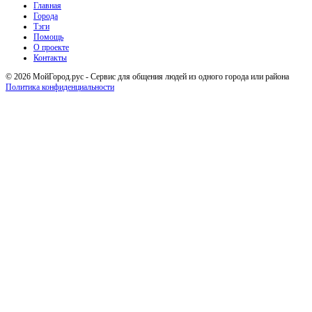
Исследовать
Главная
Города
Тэги
Помощь
О проекте
Контакты
© 2026 МойГород.рус - Cервис для общения людей из одного города или района
Политика конфиденциальности