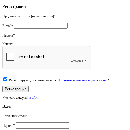
Регистрация
Придумайте Логин (на английском)
*
E-mail
*
Пароль
*
Капча
*
Регистрируясь, вы соглашаетесь с
Политикой конфиденциальности
.
*
Уже есть аккаунт?
Войти
Вход
Логин или email
*
Пароль
*