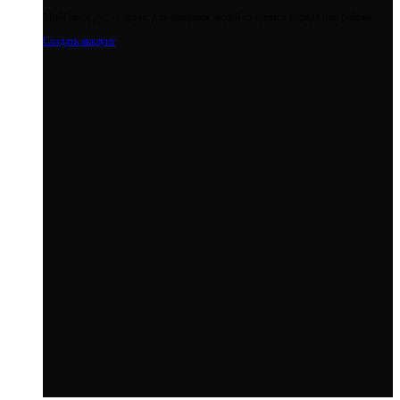
МойГород.рус - Cервис для общения людей из одного города или района
Создать аккаунт