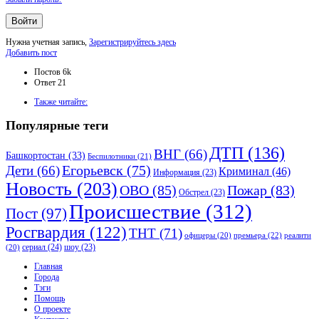
Нужна учетная запись,
Зарегистрируйтесь здесь
Боковая
Добавить пост
панель
Статистика
Постов
6k
Ответ
21
Adv
Также читайте:
120x600
Популярные теги
ДТП
(136)
ВНГ
(66)
Башкортостан
(33)
Беспилотники
(21)
Дети
(66)
Егорьевск
(75)
Криминал
(46)
Информация
(23)
Новость
(203)
ОВО
(85)
Пожар
(83)
Обстрел
(23)
Происшествие
(312)
Пост
(97)
Росгвардия
(122)
ТНТ
(71)
премьера
(22)
офицеры
(20)
реалити
сериал
(24)
шоу
(23)
(20)
Исследовать
Главная
Города
Тэги
Помощь
О проекте