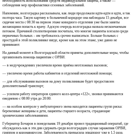
необходимость использования средств индивидуальной защиты, а также —
соблюдения мер профилактики сезонных заболеваний.
Напомним, волгоградка рассказывала, как люди продолжали идти-идти и идти, и так
полтора часа. Такую картину в больничной коридоре она наблюдала 15 декабря, все
сидячие места с 08:30 на первом этаже ковидного отделения уже были заняты
желающими попасть к врачу. Адскую очередь волгоградка назвала нескончаемым
потоком. Причиной столпотворения посчитала, что многие пациенты влезали среди
первичных больных – им требовалось срочно выписаться. Больше больных с
простудой в этой поликлинике нигде, кроме как на этом этаже, уже давно не
принимают.
На данный момент в Волгоградской области приняты дополнительные меры, чтобы
организовать помощь пациентам с ОРВИ.
— в медучреждениях увеличили время приёма неотложных вызовов;
— увеличено время работы кабинетов и отделений неотложной помощи;
— для обслуживании вызовов на дому поликлиникам будет предоставлен
дополнительный транспорт;
— усилили работу операторов единого колл-центра «122», звонки принимаются
ежедневно с 08:00 утра до 20:00.
— на особом контроле у амбулаторного звена находятся пациенты групп риска:
беременные женщины и дети, пациенты старшего возраста, страдающие
хроническими заболеваниями.
Губернатор Бочаров в понедельник 19 декабря провел традиционный оперштаб, где
обсуждалось как в эти дни сдержать среди волгоградцев случаи заражения ОРВИ,
гриппом и коронавирусом. Заболеваемость превысила эпидпорог уже в 1,5 раза.