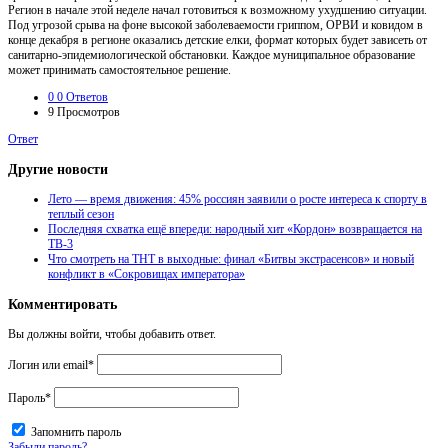
Регион в начале этой неделе начал готовиться к возможному ухудшению ситуации.
Под угрозой срыва на фоне высокой заболеваемости гриппом, ОРВИ и ковидом в
конце декабря в регионе оказались детские елки, формат которых будет зависеть от
санитарно-эпидемиологической обстановки. Каждое муниципальное образование
может принимать самостоятельное решение.
0
0 Ответов
9
Просмотров
Ответ
Другие новости
Лето — время движения: 45% россиян заявили о росте интереса к спорту в
теплый сезон
Последняя схватка ещё впереди: народный хит «Кордон» возвращается на
ТВ-3
Что смотреть на ТНТ в выходные: финал «Битвы экстрасенсов» и новый
конфликт в «Сокровищах императора»
Комментировать
Вы должны войти, чтобы добавить ответ.
Логин или email
*
Пароль
*
Запомнить пароль
Забыли пароль?