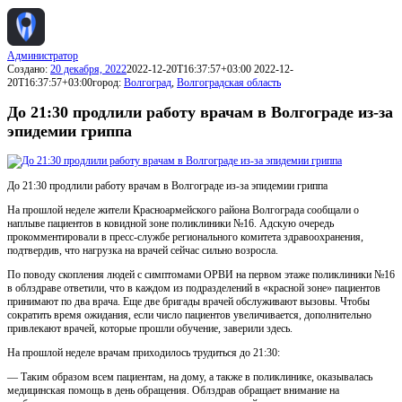
Администратор
Создано:
20 декабря, 2022
2022-12-20T16:37:57+03:00
2022-12-
20T16:37:57+03:00
город:
Волгоград
,
Волгоградская область
До 21:30 продлили работу врачам в Волгограде из-за
эпидемии гриппа
До 21:30 продлили работу врачам в Волгограде из-за эпидемии гриппа
На прошлой неделе жители Красноармейского района Волгограда сообщали о
наплыве пациентов в ковидной зоне поликлиники №16. Адскую очередь
прокомментировали в пресс-службе регионального комитета здравоохранения,
подтвердив, что нагрузка на врачей сейчас сильно возросла.
По поводу скопления людей с симптомами ОРВИ на первом этаже поликлиники №16
в облздраве ответили, что в каждом из подразделений в «красной зоне» пациентов
принимают по два врача. Еще две бригады врачей обслуживают вызовы. Чтобы
сократить время ожидания, если число пациентов увеличивается, дополнительно
привлекают врачей, которые прошли обучение, заверили здесь.
На прошлой неделе врачам приходилось трудиться до 21:30:
— Таким образом всем пациентам, на дому, а также в поликлинике, оказывалась
медицинская помощь в день обращения. Облздрав обращает внимание на