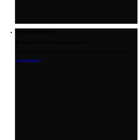
Регистрируйся!
Добавляй новости и комментарии!
МойГород.рус - Cервис для общения людей из одного города или района
Создать аккаунт