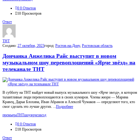
0
0 Ответов
10
Просмотров
Ответ
THT
Создано:
27 октября, 2023
город:
Ростов-на-Дону
,
Ростовская область
Дончанка Анжелика Райс выступит в новом
музыкальном шоу перевоплощений «Ярче звёзд» на
телеканале ТНТ
В субботу на ТНТ выйдет новый выпуск музыкального шоу «Ярче звезд», в котором
талантливые люди перевоплощаются в своих кумиров. Члены жюри — Марина
Кравец, Дарья Блохина, Иван Абрамов и Алексей Чумаков — определяют того, кто
смог сделать это лучше других. ...
Подробнее
премьера
ТНТ
шоу
ярчезвезд
0
0 Ответов
18
Просмотров
Ответ