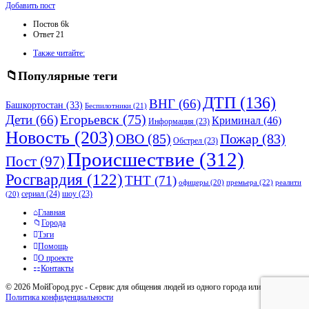
Боковая
Добавить пост
панель
Статистика
Постов
6k
Ответ
21
Adv
Также читайте:
120x600
Популярные теги
ДТП
(136)
ВНГ
(66)
Башкортостан
(33)
Беспилотники
(21)
Дети
(66)
Егорьевск
(75)
Криминал
(46)
Информация
(23)
Новость
(203)
ОВО
(85)
Пожар
(83)
Обстрел
(23)
Происшествие
(312)
Пост
(97)
Росгвардия
(122)
ТНТ
(71)
премьера
(22)
офицеры
(20)
реалити
сериал
(24)
шоу
(23)
(20)
Исследовать
Главная
Города
Тэги
Помощь
О проекте
Контакты
© 2026 МойГород.рус - Cервис для общения людей из одного города или района
Политика конфиденциальности