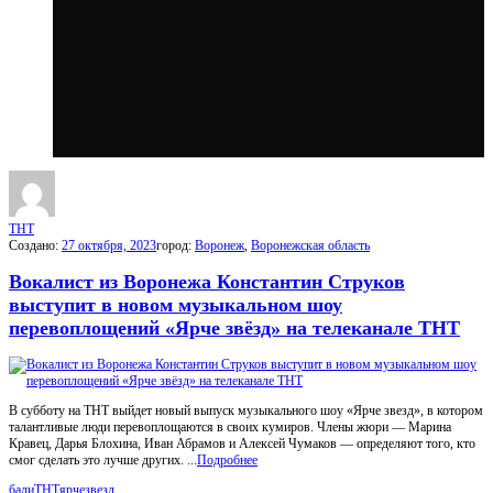
МойГород
Последний
Посты
THT
Создано:
27 октября, 2023
город:
Воронеж
,
Воронежская область
Вокалист из Воронежа Константин Струков
выступит в новом музыкальном шоу
перевоплощений «Ярче звёзд» на телеканале ТНТ
В субботу на ТНТ выйдет новый выпуск музыкального шоу «Ярче звезд», в котором
талантливые люди перевоплощаются в своих кумиров. Члены жюри — Марина
Кравец, Дарья Блохина, Иван Абрамов и Алексей Чумаков — определяют того, кто
смог сделать это лучше других. ...
Подробнее
бали
ТНТ
ярчезвезд