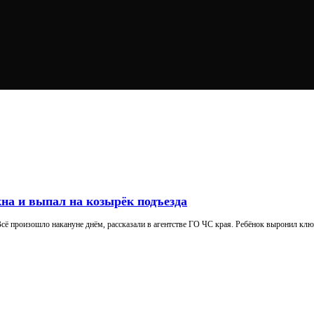
кна и выпал на козырёк подъезда
сё произошло накануне днём, рассказали в агентстве ГО ЧС края. Ребёнок выронил ключи