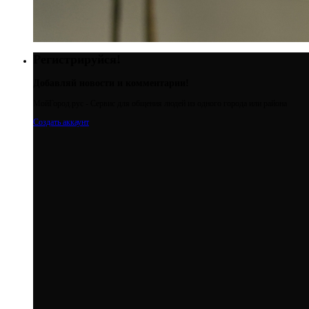
Регистрируйся!
Добавляй новости и комментарии!
МойГород.рус - Cервис для общения людей из одного города или района
Создать аккаунт