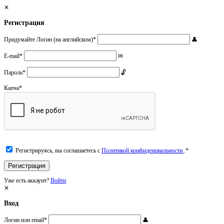
Регистрация
Придумайте Логин (на английском)
*
E-mail
*
Пароль
*
Капча
*
Регистрируясь, вы соглашаетесь с
Политикой конфиденциальности
.
*
Уже есть аккаунт?
Войти
Вход
Логин или email
*