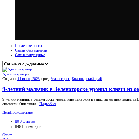
Последние посты
Самые обсуждаемые
Самые популярные
МойГород
Администратор
Последний
Создано:
14 июня, 2023
город:
Зеленогорск
,
Красноярский край
Посты
9-летний мальчик в Зеленогорске уронил ключи из о
9-летний мальчик в Зеленогорске уронил ключи из окна и выпал на козырёк подъезда В
спасатели. Они сняли ...
Подробнее
Дети
Происшествие
0
0 Ответов
40
Просмотров
Ответ