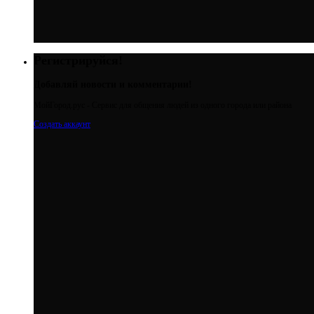
Регистрируйся!
Добавляй новости и комментарии!
МойГород.рус - Cервис для общения людей из одного города или района
Создать аккаунт