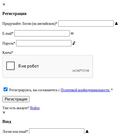
Регистрация
Придумайте Логин (на английском)
*
E-mail
*
Пароль
*
Капча
*
Регистрируясь, вы соглашаетесь с
Политикой конфиденциальности
.
*
Уже есть аккаунт?
Войти
Вход
Логин или email
*