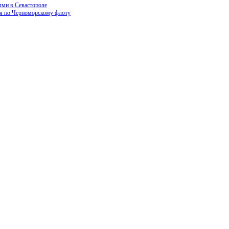
ями в Севастополе
ия по Черноморскому флоту