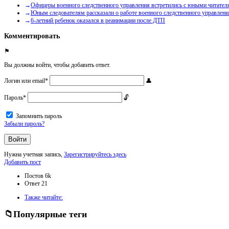
Офицеры военного следственного управления встретились с юными читател
Юным следователям рассказали о работе военного следственного управлен
6-летний ребенок оказался в реанимации после ДТП
Комментировать
Вы должны войти, чтобы добавить ответ.
Логин или email
*
Пароль
*
Запомнить пароль
Забыли пароль?
Нужна учетная запись,
Зарегистрируйтесь здесь
Боковая
Добавить пост
панель
Статистика
Постов
6k
Ответ
21
Adv
Также читайте:
120x600
Популярные теги