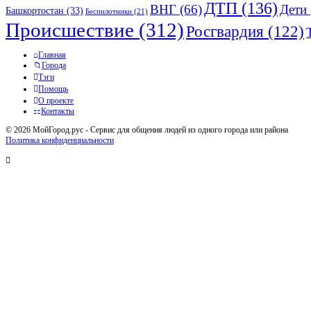
ДТП
(136)
ВНГ
(66)
Дети
Башкортостан
(33)
Беспилотники
(21)
Происшествие
(312)
Росгвардия
(122)
Исследовать
Главная
Города
Тэги
Помощь
О проекте
Контакты
© 2026 МойГород.рус - Cервис для общения людей из одного города или района
Политика конфиденциальности