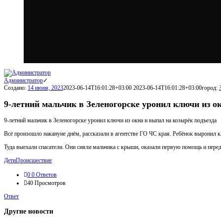
Администратор
Создано:
14 июня, 2023
2023-06-14T16:01:28+03:00
2023-06-14T16:01:28+03:00
город:
9-летний мальчик в Зеленогорске уронил ключи из о
9-летний мальчик в Зеленогорске уронил ключи из окна и выпал на козырёк подъезда
Всё произошло накануне днём, рассказали в агентстве ГО ЧС края. Ребёнок выронил кл
Туда выехали спасатели. Они сняли мальчика с крыши, оказали первую помощь и переда
Дети
Происшествие
0
0 Ответов
40
Просмотров
Ответ
Другие новости