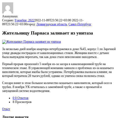
Anonymous
Создано:
9 ноября, 2022
2022-11-09T23:56:22+03:00
2022-11-
09T23:56:22+03:00
город:
Ленинградская область
,
Санкт-Петербург
Жительницу Парнаса заливает из унитаза
За несколько дней ноября квартира петербурженки в доме №45, корпус 1 по Заречной
улице дважды пострадала от канализационных стоков. Женщина вместе с детьми
была вынуждена переехать, так как дома стало невозможно находиться.
Первый прорыв произошёл 5 ноября из-за засора в канализационной трубе на
техническом этаже. В управляющей компании заявили о проблемах из-за кошачьего
наполнителя, которые якобы были устранены. Петербурженка вызвала клининг, на
который потратила 28 тысяч рублей, однако из унитаза снова полились стоки.
Слесари винят в этом большое количество кошачьего наполнителя, который осел в
трубах. 8 ноября УК отчиталась о заменённой трубе, а также о промытой и
запущенной системе водоотведения.
0
0 Ответов
8
Просмотров
Ответ
Другие новости