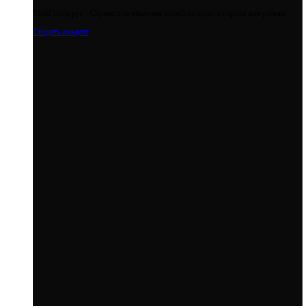
МойГород.рус - Cервис для общения людей из одного города или района
Создать аккаунт