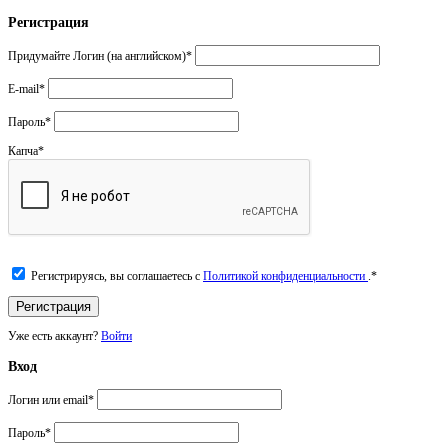
Регистрация
Придумайте Логин (на английском)
*
E-mail
*
Пароль
*
Капча
*
Регистрируясь, вы соглашаетесь с
Политикой конфиденциальности
.
*
Уже есть аккаунт?
Войти
Вход
Логин или email
*
Пароль
*