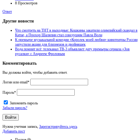
8
Просмотров
Ответ
Другие новости
Что смотреть на ТНТ в выходные: Кошкины закатили олимпийский скандал в
Китае, а Прохор Шаляпин стал соведущим Павла Воли
К премьере музыкальной комедии «Королек моей любви» кинотеатры России
запустили акции для близнецов и двойняшек
Вода помнит всё: телеканал ТВ-3 объявляет дату премьеры сериала «Зов
русалки» с Андреем Фроловым
Комментировать
Вы должны войти, чтобы добавить ответ.
Логин или email
*
Пароль
*
Запомнить пароль
Забыли пароль?
Нужна учетная запись,
Зарегистрируйтесь здесь
Боковая
Добавить пост
панель
Статистика
Постов
6k