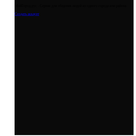
МойГород.рус - Cервис для общения людей из одного города или района
Создать аккаунт