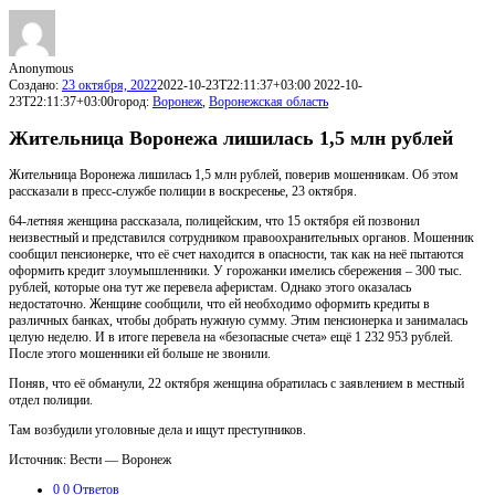
Anonymous
Создано:
23 октября, 2022
2022-10-23T22:11:37+03:00
2022-10-
23T22:11:37+03:00
город:
Воронеж
,
Воронежская область
Жительница Воронежа лишилась 1,5 млн рублей
Жительница Воронежа лишилась 1,5 млн рублей, поверив мошенникам. Об этом
рассказали в пресс-службе полиции в воскресенье, 23 октября.
64-летняя женщина рассказала, полицейским, что 15 октября ей позвонил
неизвестный и представился сотрудником правоохранительных органов. Мошенник
сообщил пенсионерке, что её счет находится в опасности, так как на неё пытаются
оформить кредит злоумышленники. У горожанки имелись сбережения – 300 тыс.
рублей, которые она тут же перевела аферистам. Однако этого оказалась
недостаточно. Женщине сообщили, что ей необходимо оформить кредиты в
различных банках, чтобы добрать нужную сумму. Этим пенсионерка и занималась
целую неделю. И в итоге перевела на «безопасные счета» ещё 1 232 953 рублей.
После этого мошенники ей больше не звонили.
Поняв, что её обманули, 22 октября женщина обратилась с заявлением в местный
отдел полиции.
Там возбудили уголовные дела и ищут преступников.
Источник: Вести — Воронеж
0
0 Ответов