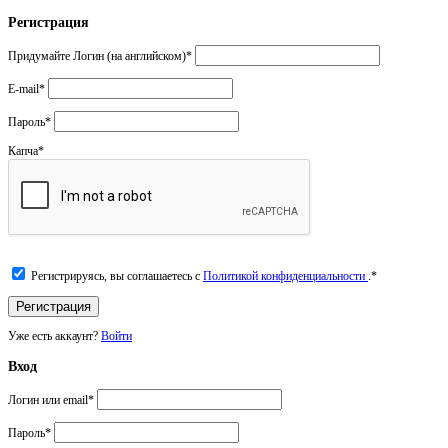
Регистрация
Придумайте Логин (на английском)
*
E-mail
*
Пароль
*
Капча
*
Регистрируясь, вы соглашаетесь с
Политикой конфиденциальности
.
*
Уже есть аккаунт?
Войти
Вход
Логин или email
*
Пароль
*