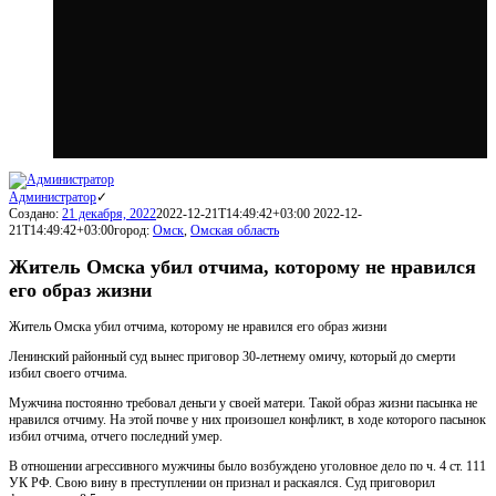
Администратор
Создано:
21 декабря, 2022
2022-12-21T14:49:42+03:00
2022-12-
21T14:49:42+03:00
город:
Омск
,
Омская область
Житель Омска убил отчима, которому не нравился
его образ жизни
Житель Омска убил отчима, которому не нравился его образ жизни
Ленинский районный суд вынес приговор 30-летнему омичу, который до смерти
избил своего отчима.
Мужчина постоянно требовал деньги у своей матери. Такой образ жизни пасынка не
нравился отчиму. На этой почве у них произошел конфликт, в ходе которого пасынок
избил отчима, отчего последний умер.
В отношении агрессивного мужчины было возбуждено уголовное дело по ч. 4 ст. 111
УК РФ. Свою вину в преступлении он признал и раскаялся. Суд приговорил