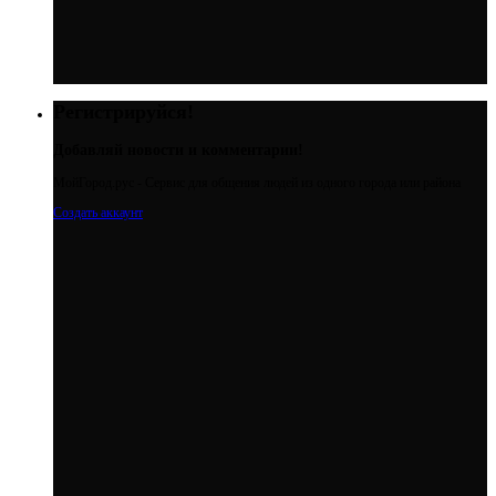
Регистрируйся!
Добавляй новости и комментарии!
МойГород.рус - Cервис для общения людей из одного города или района
Создать аккаунт