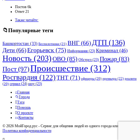
панель
Статистика
Постов
6k
Ответ
21
Adv
Также читайте:
120x600
Популярные теги
ДТП
(136)
ВНГ
(66)
Башкортостан
(33)
Беспилотники
(21)
Дети
(66)
Егорьевск
(75)
Криминал
(46)
Информация
(23)
Новость
(203)
ОВО
(85)
Пожар
(83)
Обстрел
(23)
Происшествие
(312)
Пост
(97)
Росгвардия
(122)
ТНТ
(71)
премьера
(22)
офицеры
(20)
реалити
сериал
(24)
шоу
(23)
(20)
Исследовать
Главная
Города
Тэги
Помощь
О проекте
Контакты
© 2026 МойГород.рус - Cервис для общения людей из одного города или района
Политика конфиденциальности