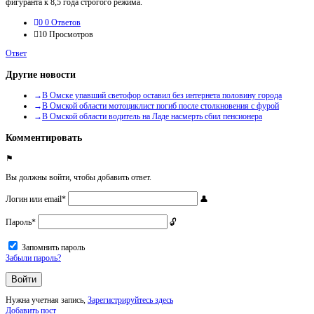
фигуранта к 8,5 года строгого режима.
0
0 Ответов
10
Просмотров
Ответ
Другие новости
В Омске упавший светофор оставил без интернета половину города
В Омской области мотоциклист погиб после столкновения с фурой
В Омской области водитель на Ладе насмерть сбил пенсионера
Комментировать
Вы должны войти, чтобы добавить ответ.
Логин или email
*
Пароль
*
Запомнить пароль
Забыли пароль?
Нужна учетная запись,
Зарегистрируйтесь здесь
Боковая
Добавить пост