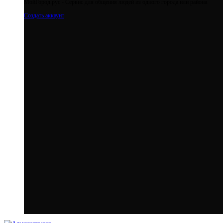
МойГород.рус - Cервис для общения людей из одного города или района
Создать аккаунт