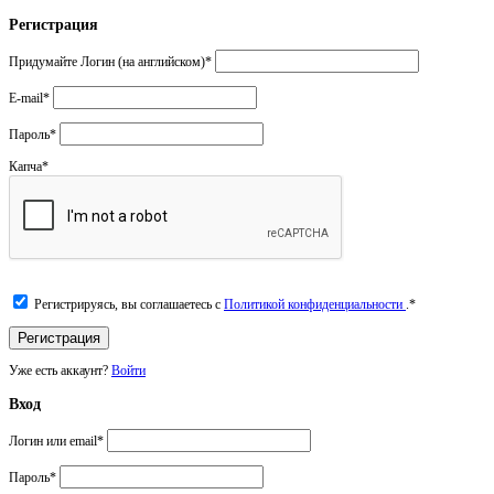
Регистрация
Придумайте Логин (на английском)
*
E-mail
*
Пароль
*
Капча
*
Регистрируясь, вы соглашаетесь с
Политикой конфиденциальности
.
*
Уже есть аккаунт?
Войти
Вход
Логин или email
*
Пароль
*