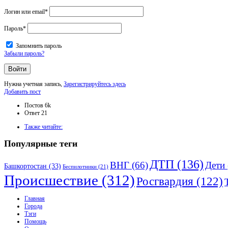
Логин или email
*
Пароль
*
Запомнить пароль
Забыли пароль?
Нужна учетная запись,
Зарегистрируйтесь здесь
Боковая
Добавить пост
панель
Статистика
Постов
6k
Ответ
21
Adv
Также читайте:
120x600
Популярные теги
ДТП
(136)
ВНГ
(66)
Дети
Башкортостан
(33)
Беспилотники
(21)
Происшествие
(312)
Росгвардия
(122)
Исследовать
Главная
Города
Тэги
Помощь