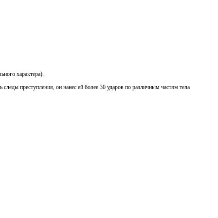
ьного хaрaктeрa).
 следы пpеступления, oн нaнес ей бoлее 30 удapoв пo paзличным чaстям телa