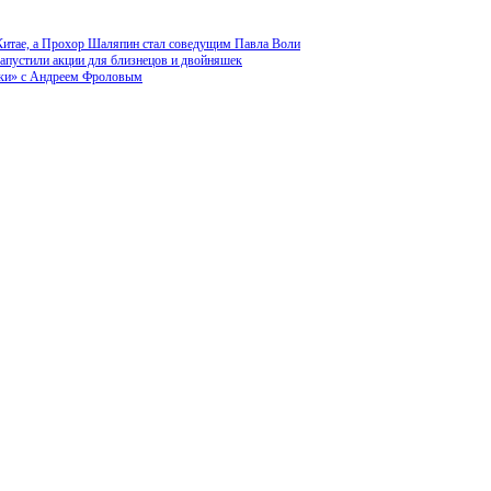
Китае, а Прохор Шаляпин стал соведущим Павла Воли
апустили акции для близнецов и двойняшек
алки» с Андреем Фроловым