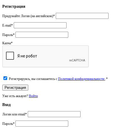
Регистрация
Придумайте Логин (на английском)
*
E-mail
*
Пароль
*
Капча
*
Регистрируясь, вы соглашаетесь с
Политикой конфиденциальности
.
*
Уже есть аккаунт?
Войти
Вход
Логин или email
*
Пароль
*