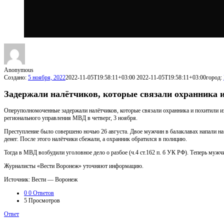
Anonymous
Создано:
5 ноября, 2022
2022-11-05T19:58:11+03:00
2022-11-05T19:58:11+03:00
город:
Задержали налётчиков, которые связали охранника и
Оперуполномоченные задержали налётчиков, которые связали охранника и похитили из
регионального управления МВД в четверг, 3 ноября.
Преступление было совершено ночью 26 августа. Двое мужчин в балаклавах напали н
денег. После этого налётчики сбежали, а охранник обратился в полицию.
Тогда в МВД возбудили уголовное дело о разбое (ч.4 ст.162 п. б УК РФ). Теперь мужчи
Журналисты «Вести Воронеж» уточняют информацию.
Источник: Вести — Воронеж
0
0 Ответов
5
Просмотров
Ответ