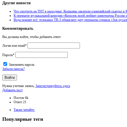
Другие новости
Что смотреть на ТНТ в выходные: Кошкины закатили олимпийский скандал в 
К премьере музыкальной комедии «Королек моей любви» кинотеатры России з
Вода помнит всё: телеканал ТВ-3 объявляет дату премьеры сериала «Зов рус
Комментировать
Вы должны войти, чтобы добавить ответ.
Логин или email
*
Пароль
*
Запомнить пароль
Забыли пароль?
Нужна учетная запись,
Зарегистрируйтесь здесь
Боковая
Добавить пост
панель
Статистика
Постов
6k
Ответ
21
Adv
Также читайте:
120x600
Популярные теги