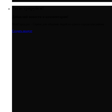
Регистрируйся!
Добавляй новости и комментарии!
МойГород.рус - Cервис для общения людей из одного города или района
Создать аккаунт