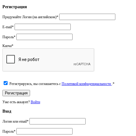
Регистрация
Придумайте Логин (на английском)
*
E-mail
*
Пароль
*
Капча
*
Регистрируясь, вы соглашаетесь с
Политикой конфиденциальности
.
*
Уже есть аккаунт?
Войти
Вход
Логин или email
*
Пароль
*