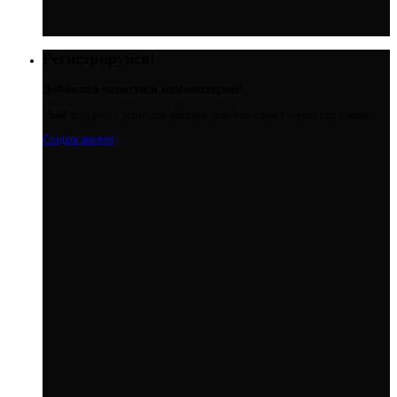
Регистрируйся!
Добавляй новости и комментарии!
МойГород.рус - Cервис для общения людей из одного города или района
Создать аккаунт