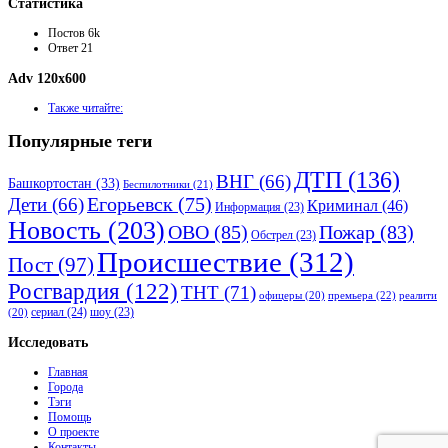
Статистика
Постов
6k
Ответ
21
Adv 120x600
Также читайте:
Популярные теги
ДТП
(136)
ВНГ
(66)
Башкортостан
(33)
Беспилотники
(21)
Дети
(66)
Егорьевск
(75)
Криминал
(46)
Информация
(23)
Новость
(203)
ОВО
(85)
Пожар
(83)
Обстрел
(23)
Происшествие
(312)
Пост
(97)
Росгвардия
(122)
ТНТ
(71)
премьера
(22)
офицеры
(20)
реалити
сериал
(24)
шоу
(23)
(20)
Исследовать
Главная
Города
Тэги
Помощь
О проекте
Контакты