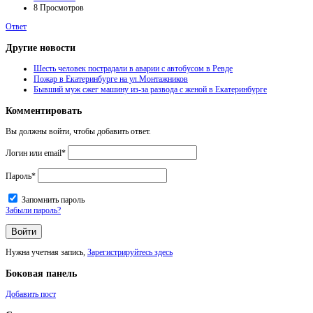
8
Просмотров
Ответ
Другие новости
Шесть человек пострадали в аварии с автобусом в Ревде
Пожар в Екатеринбурге на ул.Монтажников
Бывший муж сжег машину из-за развода с женой в Екатеринбурге
Комментировать
Вы должны войти, чтобы добавить ответ.
Логин или email
*
Пароль
*
Запомнить пароль
Забыли пароль?
Нужна учетная запись,
Зарегистрируйтесь здесь
Боковая панель
Добавить пост