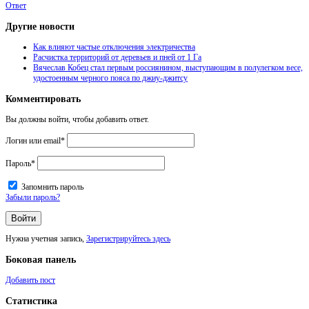
Ответ
Другие новости
Как влияют частые отключения электричества
Расчистка территорий от деревьев и пней от 1 Га
Вячеслав Кобец стал первым россиянином, выступающим в полулегком весе,
удостоенным черного пояса по джиу-джитсу
Комментировать
Вы должны войти, чтобы добавить ответ.
Логин или email
*
Пароль
*
Запомнить пароль
Забыли пароль?
Нужна учетная запись,
Зарегистрируйтесь здесь
Боковая панель
Добавить пост
Статистика