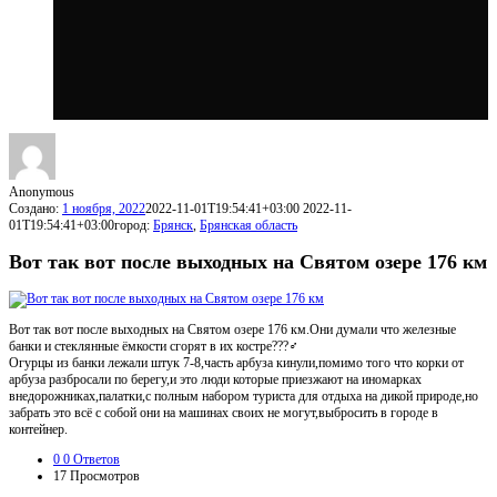
Anonymous
Создано:
1 ноября, 2022
2022-11-01T19:54:41+03:00
2022-11-
01T19:54:41+03:00
город:
Брянск
,
Брянская область
Вот так вот после выходных на Святом озере 176 км
Вот так вот после выходных на Святом озере 176 км.Они думали что железные
банки и стеклянные ёмкости сгорят в их костре???‍♂
Огурцы из банки лежали штук 7-8,часть арбуза кинули,помимо того что корки от
арбуза разбросали по берегу,и это люди которые приезжают на иномарках
внедорожниках,палатки,с полным набором туриста для отдыха на дикой природе,но
забрать это всё с собой они на машинах своих не могут,выбросить в городе в
контейнер.
0
0 Ответов
17
Просмотров