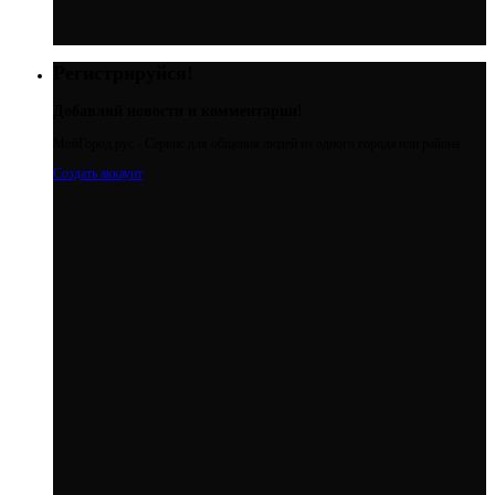
Регистрируйся!
Добавляй новости и комментарии!
МойГород.рус - Cервис для общения людей из одного города или района
Создать аккаунт