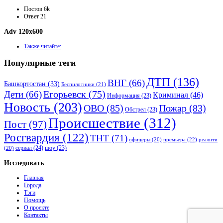
Постов
6k
Ответ
21
Adv 120x600
Также читайте:
Популярные теги
ДТП
(136)
ВНГ
(66)
Башкортостан
(33)
Беспилотники
(21)
Дети
(66)
Егорьевск
(75)
Криминал
(46)
Информация
(23)
Новость
(203)
ОВО
(85)
Пожар
(83)
Обстрел
(23)
Происшествие
(312)
Пост
(97)
Росгвардия
(122)
ТНТ
(71)
премьера
(22)
офицеры
(20)
реалити
сериал
(24)
шоу
(23)
(20)
Исследовать
Главная
Города
Тэги
Помощь
О проекте
Контакты