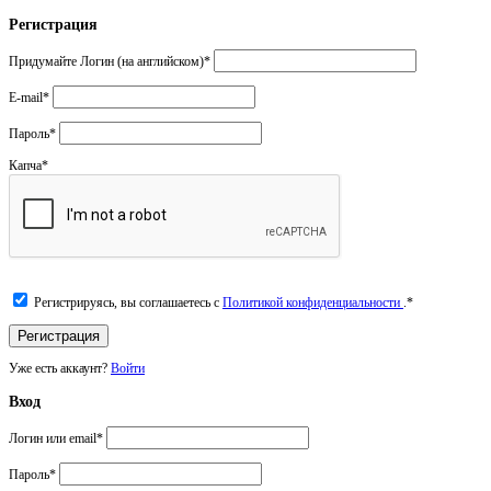
Регистрация
Придумайте Логин (на английском)
*
E-mail
*
Пароль
*
Капча
*
Регистрируясь, вы соглашаетесь с
Политикой конфиденциальности
.
*
Уже есть аккаунт?
Войти
Вход
Логин или email
*
Пароль
*