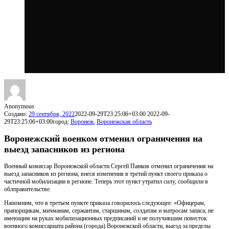
Anonymous
Создано:
29 сентября, 2022
2022-09-29T23:25:06+03:00
2022-09-
29T23:25:06+03:00
город:
Воронеж
,
Воронежская область
Воронежский военком отменил ограничения на
выезд запасников из региона
Военный комиссар Воронежской области Сергей Панков отменил ограничения на
выезд запасников из региона, внеся изменения в третий пункт своего приказа о
частичной мобилизации в регионе. Теперь этот пункт утратил силу, сообщили в
облправительстве.
Напомним, что в третьем пункте приказа говорилось следующее: «Офицерам,
прапорщикам, мичманам, сержантам, старшинам, солдатам и матросам запаса, не
имеющим на руках мобилизационных предписаний и не получившим повесток
военного комиссариата района (города) Воронежской области, выезд за пределы