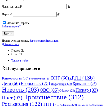
Логин или email
*
Пароль
*
Запомнить пароль
Забыли пароль?
Нужна учетная запись,
Зарегистрируйтесь здесь
Боковая
Добавить пост
панель
Статистика
Постов
6k
Ответ
21
Adv
Также читайте:
120x600
Популярные теги
ДТП
(136)
ВНГ
(66)
Башкортостан
(33)
Беспилотники
(21)
Дети
(66)
Егорьевск
(75)
Криминал
(46)
Информация
(23)
Новость
(203)
ОВО
(85)
Пожар
(83)
Обстрел
(23)
Происшествие
(312)
Пост
(97)
Росгвардия
(122)
ТНТ
(71)
премьера
(22)
офицеры
(20)
реалити