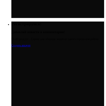
Регистрируйся!
Добавляй новости и комментарии!
МойГород.рус - Cервис для общения людей из одного города или района
Создать аккаунт