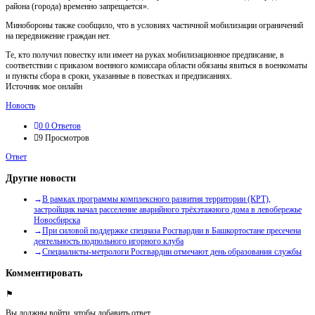
района (города) временно запрещается».
Минобороны также сообщило, что в условиях частичной мобилизации ограничений
на передвижение граждан нет.
Те, кто получил повестку или имеет на руках мобилизационное предписание, в
соответствии с приказом военного комиссара области обязаны явиться в военкоматы
и пункты сбора в сроки, указанные в повестках и предписаниях.
Источник мое онлайн
Новость
0
0 Ответов
9
Просмотров
Ответ
Другие новости
В рамках программы комплексного развития территории (КРТ),
застройщик начал расселение аварийного трёхэтажного дома в левобережье
Новосбирска
При силовой поддержке спецназа Росгвардии в Башкортостане пресечена
деятельность подпольного игорного клуба
Специалисты-метрологи Росгвардии отмечают день образования службы
Комментировать
Вы должны войти, чтобы добавить ответ.