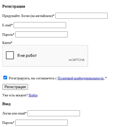
Регистрация
Придумайте Логин (на английском)
*
E-mail
*
Пароль
*
Капча
*
Регистрируясь, вы соглашаетесь с
Политикой конфиденциальности
.
*
Уже есть аккаунт?
Войти
Вход
Логин или email
*
Пароль
*