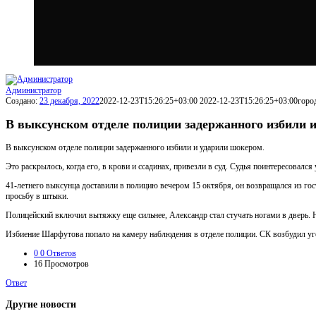
Администратор
Создано:
23 декабря, 2022
2022-12-23T15:26:25+03:00
2022-12-23T15:26:25+03:00
горо
В выксунском отделе полиции задержанного избили 
В выксунском отделе полиции задержанного избили и ударили шокером.
Это раскрылось, когда его, в крови и ссадинах, привезли в суд. Судья поинтересовалс
41-летнего выксунца доставили в полицию вечером 15 октября, он возвращался из гос
просьбу в штыки.
Полицейский включил вытяжку еще сильнее, Александр стал стучать ногами в дверь. 
Избиение Шарфутова попало на камеру наблюдения в отделе полиции. СК возбудил уго
0
0 Ответов
16
Просмотров
Ответ
Другие новости