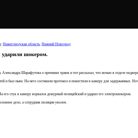
д:
Нижегородская область
,
Нижний Новгород
и ударили шокером.
я у Александра Шарафутова о причинах травм и тот рассказал, что ночью в отделе подвер
тей и был пьян. На него составили протокол и поместили в камеру для задержанных. Но
На его стук в камеру ворвался дежурный полицейский и ударил его электрошокером.
ловное дело, а сотрудник полиции уволен.