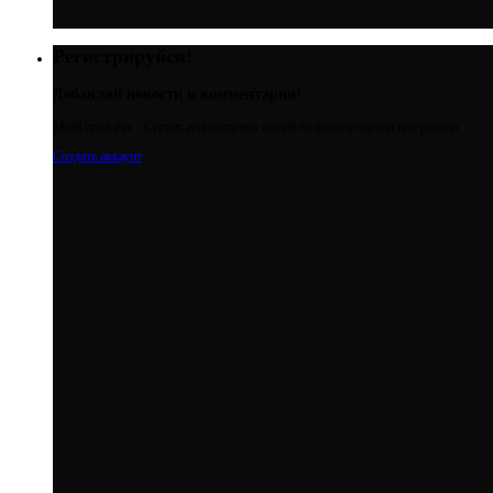
Регистрируйся!
Добавляй новости и комментарии!
МойГород.рус - Cервис для общения людей из одного города или района
Создать аккаунт