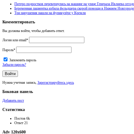
Пятеро подростков перевернулись на машине на улице Генерала Ивлиева сегод
Беременная пациентка избила фельдшера скорой помощи в Нижнем Новгороде
Три нарушения нашли на фуникулёре у Кремля
Комментировать
Вы должны войти, чтобы добавить ответ.
Логин или email
*
Пароль
*
Запомнить пароль
Забыли пароль?
Нужна учетная запись,
Зарегистрируйтесь здесь
Боковая панель
Добавить пост
Статистика
Постов
6k
Ответ
21
Adv 120x600