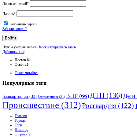
Логин или email
*
Пароль
*
Запомнить пароль
Забыли пароль?
Нужна учетная запись,
Зарегистрируйтесь здесь
Боковая
Добавить пост
панель
Статистика
Постов
6k
Ответ
21
Adv
Также читайте:
120x600
Популярные теги
ДТП
(136)
ВНГ
(66)
Дети
Башкортостан
(33)
Беспилотники
(21)
Происшествие
(312)
Росгвардия
(122)
Исследовать
Главная
Города
Тэги
Помощь
О проекте