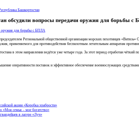
Республика Башкортостан
тан обсудили вопросы передачи оружия для борьбы с
председателем Региональной общественной организации морских пехотинцев «Витязь» 
оружия, применяемого для противодействия беспилотным летательным аппаратам противн
тостана в этом направлении ведётся уже четыре года. За этот период отработан чётки
вышение оперативности поставок и эффективное обеспечение военнослужащих средствам
ссийской акции «Коробка храбрости»
ию «Моя семья – мое богатство»
гвардейцев в лагере «Луч»