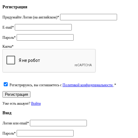
Регистрация
Придумайте Логин (на английском)
*
E-mail
*
Пароль
*
Капча
*
Регистрируясь, вы соглашаетесь с
Политикой конфиденциальности
.
*
Уже есть аккаунт?
Войти
Вход
Логин или email
*
Пароль
*