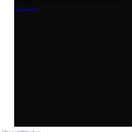
МойГород.рус - Cервис для общения людей из одного города или района
Создать аккаунт