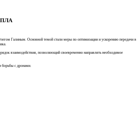
 БПЛА
Олегом Галиным. Основной темой стали меры по оптимизации и ускорению передачи в
ика.
й порядок взаимодействия, позволяющий своевременно направлять необходимое
и борьбы с дронами.