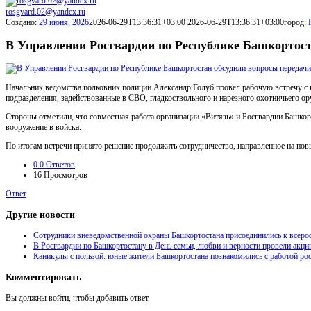
rosgvard.02@yandex.ru
Создано:
29 июня, 2026
2026-06-29T13:36:31+03:00
2026-06-29T13:36:31+03:00
город:
В Управлении Росгвардии по Республике Башкортос
Начальник ведомства полковник полиции Александр Голуб провёл рабочую встречу с 
подразделения, задействованные в СВО, гладкоствольного и нарезного охотничьего 
Стороны отметили, что совместная работа организации «Витязь» и Росгвардии Башкор
вооружение в войска.
По итогам встречи принято решение продолжить сотрудничество, направленное на по
0
0 Ответов
16
Просмотров
Ответ
Другие новости
Сотрудники вневедомственной охраны Башкортостана присоединились к всеро
В Росгвардии по Башкортостану в День семьи, любви и верности провели акц
Каникулы с пользой: юные жители Башкортостана познакомились с работой рос
Комментировать
Вы должны войти, чтобы добавить ответ.