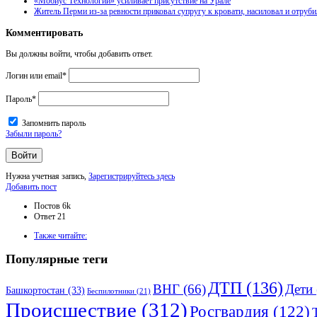
«Мобиус Технологии» усиливает присутствие на Урале
Житель Перми из-за ревности приковал супругу к кровати, насиловал и отруби
Комментировать
Вы должны войти, чтобы добавить ответ.
Логин или email
*
Пароль
*
Запомнить пароль
Забыли пароль?
Нужна учетная запись,
Зарегистрируйтесь здесь
Боковая
Добавить пост
панель
Статистика
Постов
6k
Ответ
21
Adv
Также читайте:
120x600
Популярные теги
ДТП
(136)
ВНГ
(66)
Дети
Башкортостан
(33)
Беспилотники
(21)
Происшествие
(312)
Росгвардия
(122)