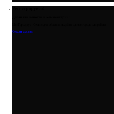
Регистрируйся!
Добавляй новости и комментарии!
МойГород.рус - Cервис для общения людей из одного города или района
Создать аккаунт