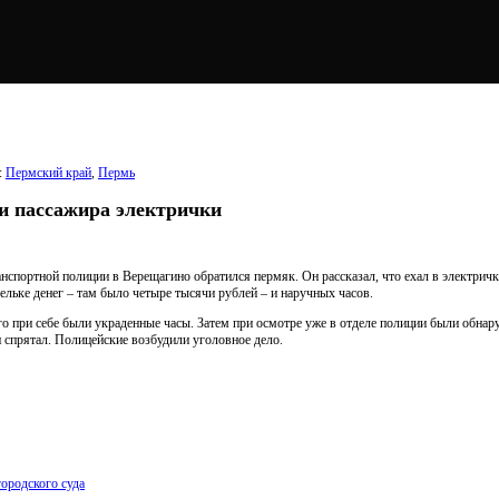
:
Пермский край
,
Пермь
и пассажира электрички
ранспортной полиции в Верещагино обратился пермяк. Он рассказал, что ехал в электри
ельке денег – там было четыре тысячи рублей – и наручных часов.
 при себе были украденные часы. Затем при осмотре уже в отделе полиции были обнаруже
и спрятал. Полицейские возбудили уголовное дело.
ородского суда