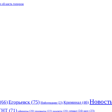
л ей кисть топором
Новост
(66)
Егорьевск
(75)
Криминал
(46)
Информация
(23)
ТНТ
(71)
сериал
(24)
премьера
(22)
шоу
(23)
офицеры
(20)
реалити
(20)