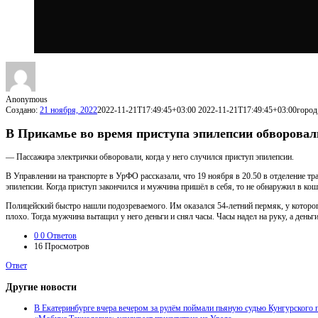
Anonymous
Создано:
21 ноября, 2022
2022-11-21T17:49:45+03:00
2022-11-21T17:49:45+03:00
город
В Прикамье во время приступа эпилепсии обворовал
— Пассажира электрички обворовали, когда у него случился приступ эпилепсии.
В Управлении на транспорте в УрФО рассказали, что 19 ноября в 20.50 в отделение т
эпилепсии. Когда приступ закончился и мужчина пришёл в себя, то не обнаружил в кош
Полицейский быстро нашли подозреваемого. Им оказался 54-летний пермяк, у которого
плохо. Тогда мужчина вытащил у него деньги и снял часы. Часы надел на руку, а деньг
0
0 Ответов
16
Просмотров
Ответ
Другие новости
В Екатеринбурге вчера вечером за рулём поймали пьяную судью Кунгурского г