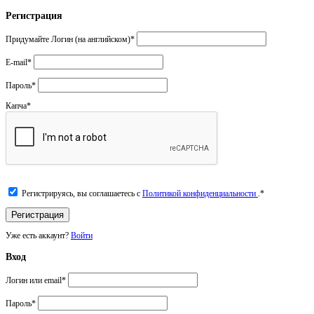
Регистрация
Придумайте Логин (на английском)
*
E-mail
*
Пароль
*
Капча
*
Регистрируясь, вы соглашаетесь с
Политикой конфиденциальности
.
*
Уже есть аккаунт?
Войти
Вход
Логин или email
*
Пароль
*