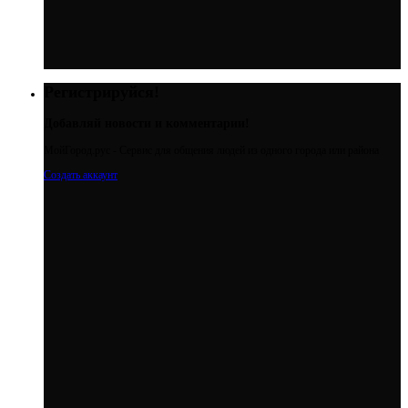
Регистрируйся!
Добавляй новости и комментарии!
МойГород.рус - Cервис для общения людей из одного города или района
Создать аккаунт