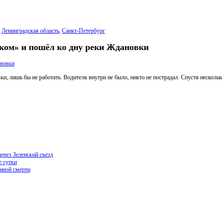
:
Ленинградская область
,
Санкт-Петербург
иком» и пошёл ко дну реки Ждановки
, лишь бы не работать. Водителя внутри не было, никто не пострадал. Спустя нескольк
ерез Зеленский съезд
е сутки
нной смерти