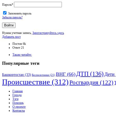
Пароль
*
Запомнить пароль
Забыли пароль?
Нужна учетная запись,
Зарегистрируйтесь здесь
Боковая
Добавить пост
панель
Статистика
Постов
6k
Ответ
21
Adv
Также читайте:
120x600
Популярные теги
ДТП
(136)
ВНГ
(66)
Дети
Башкортостан
(33)
Беспилотники
(21)
Происшествие
(312)
Росгвардия
(122)
Исследовать
Главная
Города
Тэги
Помощь
О проекте
Контакты