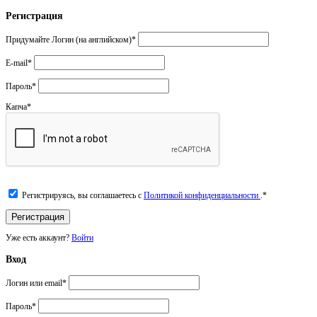
Регистрация
Придумайте Логин (на английском)
*
E-mail
*
Пароль
*
Капча
*
Регистрируясь, вы соглашаетесь с
Политикой конфиденциальности
.
*
Уже есть аккаунт?
Войти
Вход
Логин или email
*
Пароль
*