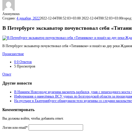
Anonymous
Создано:
4 декабря, 2022
2022-12-04T00:52:03+03:00
2022-12-04T00:52:03+03:00
город
В Петербурге экскаватор почувствовал себя «Титан
В Петербурге экскаватор почувствовал себя «Титаником» и пошёл ко дну реки Ждановки
Происшествие
0
0 Ответов
5
Просмотров
Ответ
Другие новости
В Нижнем Новгороде мужчина насмерть разбился, упав с пешеходного моста ч
Информация о нанесённых ВСУ ударах по Белгородской области за прошедши
На пустыре в Екатеринбурге обнаружили тело мужчины со следами насильстве
Комментировать
Вы должны войти, чтобы добавить ответ.
Логин или email
*