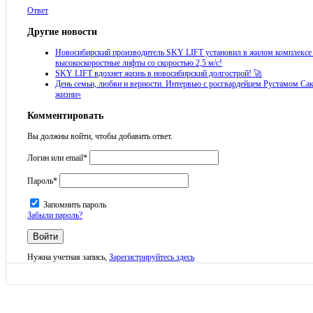
Ответ
Другие новости
Новосибирский производитель SKY LIFT установил в жилом комплексе
высокоскоростные лифты со скоростью 2,5 м/с!
SKY LIFT вдохнет жизнь в новосибирский долгострой! 🚀
День семьи, любви и верности. Интервью с росгвардейцем Рустамом Са
жизни»
Комментировать
Вы должны войти, чтобы добавить ответ.
Логин или email
*
Пароль
*
Запомнить пароль
Забыли пароль?
Нужна учетная запись,
Зарегистрируйтесь здесь