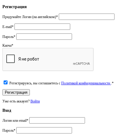
Регистрация
Придумайте Логин (на английском)
*
E-mail
*
Пароль
*
Капча
*
Регистрируясь, вы соглашаетесь с
Политикой конфиденциальности
.
*
Уже есть аккаунт?
Войти
Вход
Логин или email
*
Пароль
*