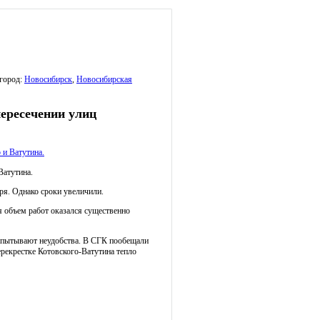
город:
Новосибирск
,
Новосибирская
пересечении улиц
Ватутина.
ря. Однако сроки увеличили.
я объем работ оказался существенно
испытывают неудобства. В СГК пообещали
ерекрестке Котовского-Ватутина тепло