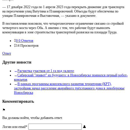
— 17 декабря 2022 года по 1 апреля 2023 года перекрыть движение для транспорта
на пересечении улиц Ватутина и Планировочной. Объезды будут обеспечены по
улицам Планировочная и Выставочная, — указано в документе.
В постановлении пояснили, что четырехмесячное ограничение связано со стройкой
четвертого моста через Обь. А именно с тем, что рабочие будут выносить
коммуникации в зоне строительства транспортной развязки на площади Труда.
0
0 Ответов
14
Просмотров
Ответ
Другие новости
Расчистка участков от 1 га под «ключ»
Сибирский "привет" из будущего: в Новосибирске появился первый робот-
консьерж
В рамках программы комплексного развития территории (КРТ),
застройщик начал расселение аварийного трёхэтажного дома в левобережье
Новосбирска
Комментировать
Вы должны войти, чтобы добавить ответ.
Логин или email
*