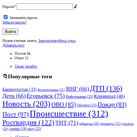
Пароль
*
Запомнить пароль
Забыли пароль?
Нужна учетная запись,
Зарегистрируйтесь здесь
Боковая
Добавить пост
панель
Статистика
Постов
6k
Ответ
21
Adv
Также читайте:
120x600
Популярные теги
ДТП
(136)
ВНГ
(66)
Башкортостан
(33)
Беспилотники
(21)
Дети
(66)
Егорьевск
(75)
Криминал
(46)
Информация
(23)
Новость
(203)
ОВО
(85)
Пожар
(83)
Обстрел
(23)
Происшествие
(312)
Пост
(97)
Росгвардия
(122)
ТНТ
(71)
премьера
(22)
офицеры
(20)
реалити
сериал
(24)
шоу
(23)
(20)
Исследовать
Главная