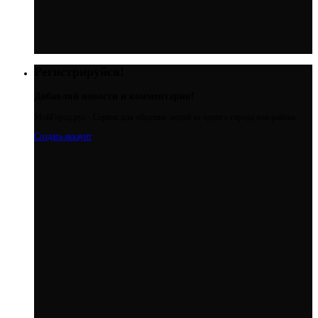
Регистрируйся!
Добавляй новости и комментарии!
МойГород.рус - Cервис для общения людей из одного города или района
Создать аккаунт