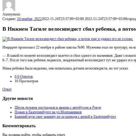
Anonymous
Создано:
24 ноября, 2022
2022-11-24T23:57:09+03:00
2022-11-24T23:57:09+03:00
город
В Нижнем Тагиле велосипедист сбил ребенка, а потом
Инцидент произошел 22 ноября в районе школы №90. Мужчина ехал по тротуару, на к
— В какой-то момент велосипедист налетел и сбил одного из мальчиков. Даже сложилось
6–7. После того как ребенок поднялся, неадекватный велосипедист тут же ударил его
Мама ребенка была недалеко, она попыталась догнать велосипедиста, но тот уехал.
0
0 Ответов
10
Просмотров
Ответ
Другие новости
Шесть человек пострадали в аварии с автобусом в Ревде
Пожар в Екатеринбурге на ул.Монтажников
Бывший муж сжег машину из-за развода с женой в Екатеринбурге
Комментировать
Вы должны войти, чтобы добавить ответ.