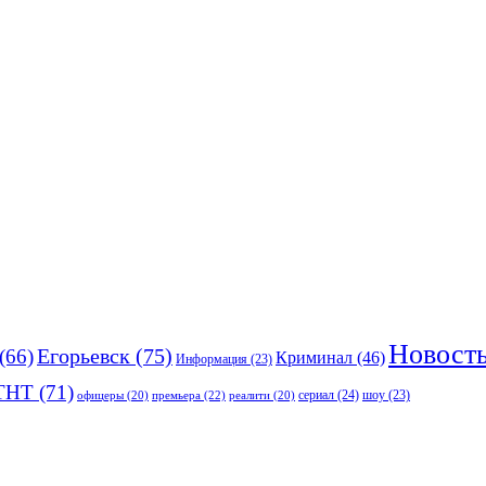
Новост
(66)
Егорьевск
(75)
Криминал
(46)
Информация
(23)
ТНТ
(71)
сериал
(24)
премьера
(22)
шоу
(23)
офицеры
(20)
реалити
(20)