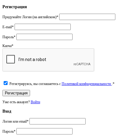
Регистрация
Придумайте Логин (на английском)
*
E-mail
*
Пароль
*
Капча
*
Регистрируясь, вы соглашаетесь с
Политикой конфиденциальности
.
*
Уже есть аккаунт?
Войти
Вход
Логин или email
*
Пароль
*