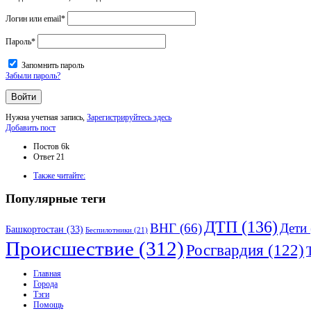
Логин или email
*
Пароль
*
Запомнить пароль
Забыли пароль?
Нужна учетная запись,
Зарегистрируйтесь здесь
Боковая
Добавить пост
панель
Статистика
Постов
6k
Ответ
21
Adv
Также читайте:
120x600
Популярные теги
ДТП
(136)
ВНГ
(66)
Дети
Башкортостан
(33)
Беспилотники
(21)
Происшествие
(312)
Росгвардия
(122)
Исследовать
Главная
Города
Тэги
Помощь