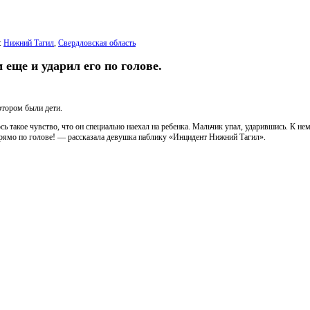
:
Нижний Тагил
,
Свердловская область
 еще и ударил его по голове.
отором были дети.
 такое чувство, что он специально наехал на ребенка. Мальчик упал, ударившись. К нем
 прямо по голове! — рассказала девушка паблику «Инцидент Нижний Тагил».