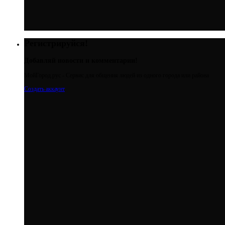
Регистрируйся!
Добавляй новости и комментарии!
МойГород.рус - Cервис для общения людей из одного города или района
Создать аккаунт