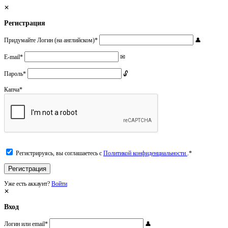
Регистрация
Придумайте Логин (на английском)
*
E-mail
*
Пароль
*
Капча
*
Регистрируясь, вы соглашаетесь с
Политикой конфиденциальности
.
*
Уже есть аккаунт?
Войти
Вход
Логин или email
*