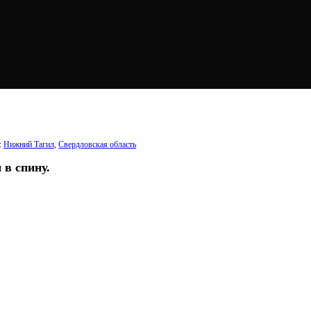
:
Нижний Тагил
,
Свердловская область
в спину.