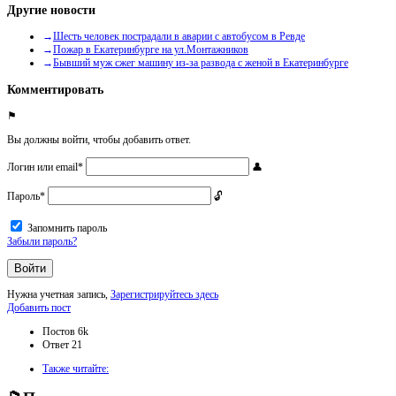
Другие новости
Шесть человек пострадали в аварии с автобусом в Ревде
Пожар в Екатеринбурге на ул.Монтажников
Бывший муж сжег машину из-за развода с женой в Екатеринбурге
Комментировать
Вы должны войти, чтобы добавить ответ.
Логин или email
*
Пароль
*
Запомнить пароль
Забыли пароль?
Нужна учетная запись,
Зарегистрируйтесь здесь
Боковая
Добавить пост
панель
Статистика
Постов
6k
Ответ
21
Adv
Также читайте:
120x600