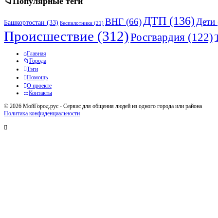
Популярные теги
ДТП
(136)
ВНГ
(66)
Дети
Башкортостан
(33)
Беспилотники
(21)
Происшествие
(312)
Росгвардия
(122)
Исследовать
Главная
Города
Тэги
Помощь
О проекте
Контакты
© 2026 МойГород.рус - Cервис для общения людей из одного города или района
Политика конфиденциальности