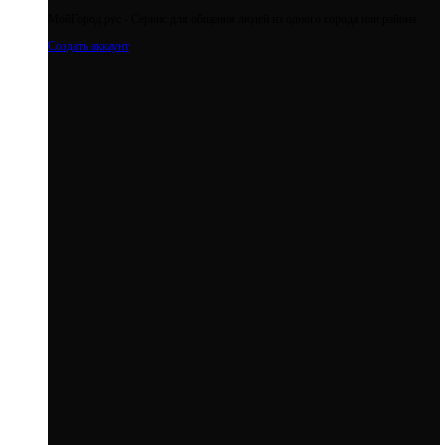
МойГород.рус - Cервис для общения людей из одного города или района
Создать аккаунт