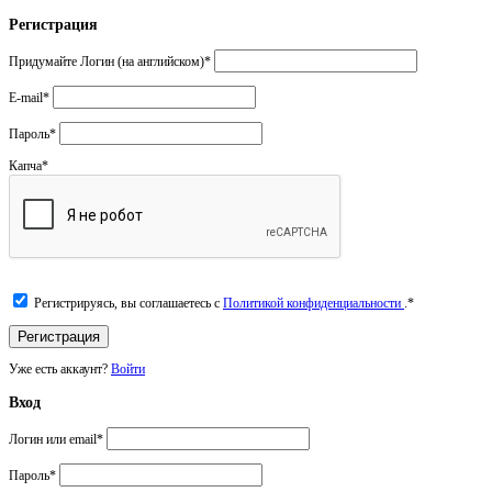
Регистрация
Придумайте Логин (на английском)
*
E-mail
*
Пароль
*
Капча
*
Регистрируясь, вы соглашаетесь с
Политикой конфиденциальности
.
*
Уже есть аккаунт?
Войти
Вход
Логин или email
*
Пароль
*