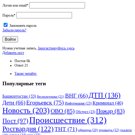
Логин или email
*
Пароль
*
Запомнить пароль
Забыли пароль?
Нужна учетная запись,
Зарегистрируйтесь здесь
Боковая
Добавить пост
панель
Статистика
Постов
6k
Ответ
21
Adv
Также читайте:
120x600
Популярные теги
ДТП
(136)
ВНГ
(66)
Башкортостан
(33)
Беспилотники
(21)
Дети
(66)
Егорьевск
(75)
Криминал
(46)
Информация
(23)
Новость
(203)
ОВО
(85)
Пожар
(83)
Обстрел
(23)
Происшествие
(312)
Пост
(97)
Росгвардия
(122)
ТНТ
(71)
премьера
(22)
офицеры
(20)
реалити
сериал
(24)