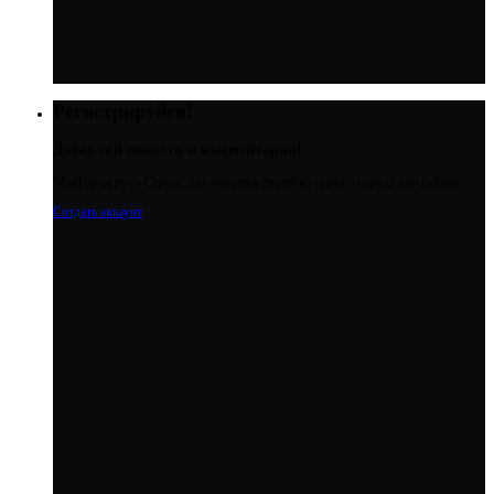
Регистрируйся!
Добавляй новости и комментарии!
МойГород.рус - Cервис для общения людей из одного города или района
Создать аккаунт