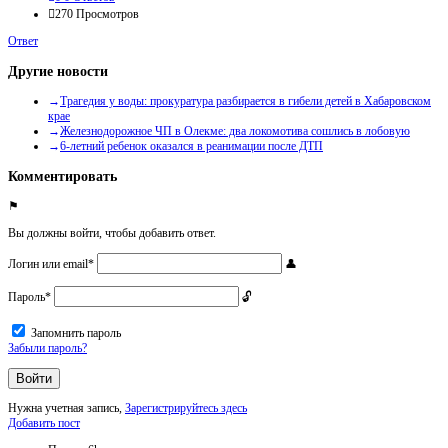
270
Просмотров
Ответ
Другие новости
Трагедия у воды: прокуратура разбирается в гибели детей в Хабаровском
крае
Железнодорожное ЧП в Олекме: два локомотива сошлись в лобовую
6-летний ребенок оказался в реанимации после ДТП
Комментировать
Вы должны войти, чтобы добавить ответ.
Логин или email
*
Пароль
*
Запомнить пароль
Забыли пароль?
Нужна учетная запись,
Зарегистрируйтесь здесь
Боковая
Добавить пост
панель