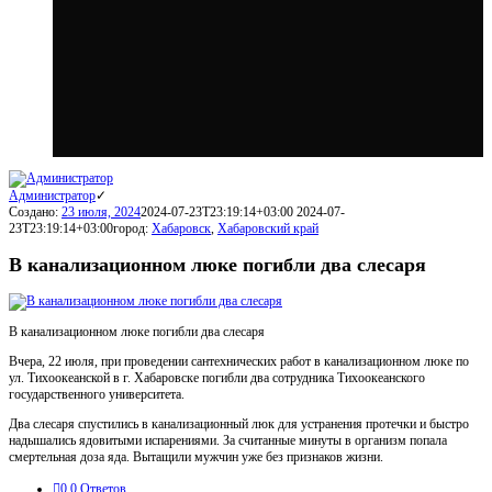
Администратор
Создано:
23 июля, 2024
2024-07-23T23:19:14+03:00
2024-07-
23T23:19:14+03:00
город:
Хабаровск
,
Хабаровский край
В канализационном люке погибли два слесаря
В канализационном люке погибли два слесаря
Вчера, 22 июля, при проведении сантехнических работ в канализационном люке по
ул. Тихоокеанской в г. Хабаровске погибли два сотрудника Тихоокеанского
государственного университета.
Два слесаря спустились в канализационный люк для устранения протечки и быстро
надышались ядовитыми испарениями. За считанные минуты в организм попала
смертельная доза яда. Вытащили мужчин уже без признаков жизни.
0
0 Ответов