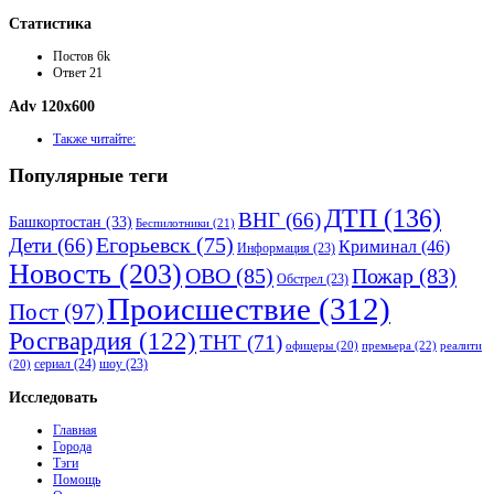
Статистика
Постов
6k
Ответ
21
Adv 120x600
Также читайте:
Популярные теги
ДТП
(136)
ВНГ
(66)
Башкортостан
(33)
Беспилотники
(21)
Дети
(66)
Егорьевск
(75)
Криминал
(46)
Информация
(23)
Новость
(203)
ОВО
(85)
Пожар
(83)
Обстрел
(23)
Происшествие
(312)
Пост
(97)
Росгвардия
(122)
ТНТ
(71)
премьера
(22)
офицеры
(20)
реалити
сериал
(24)
шоу
(23)
(20)
Исследовать
Главная
Города
Тэги
Помощь