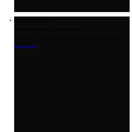
Регистрируйся!
Добавляй новости и комментарии!
МойГород.рус - Cервис для общения людей из одного города или района
Создать аккаунт