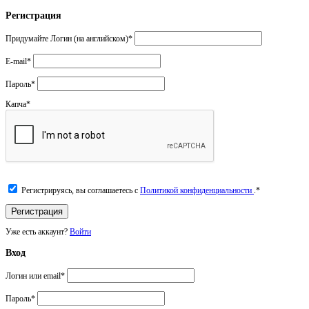
Регистрация
Придумайте Логин (на английском)
*
E-mail
*
Пароль
*
Капча
*
Регистрируясь, вы соглашаетесь с
Политикой конфиденциальности
.
*
Уже есть аккаунт?
Войти
Вход
Логин или email
*
Пароль
*