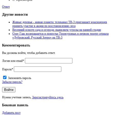
Ответ
Другие новости
Живые деревья - живая планета: телеканал ТВ‑3 приглашает красноярцев
принять участие в акции по восстановлению леса
Весенний осмотр сада и огорода: выявляем угрозы на ранней стадии
Олег Гаас возвращается в поместье Троекуровых в первом тизере сериала
«Дубровский. Русский Зорро» на ТВ-3
Комментировать
Вы должны войти, чтобы добавить ответ.
Логин или email
*
Пароль
*
Запомнить пароль
Забыли пароль?
Нужна учетная запись,
Зарегистрируйтесь здесь
Боковая панель
Добавить пост