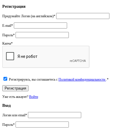
Регистрация
Придумайте Логин (на английском)
*
E-mail
*
Пароль
*
Капча
*
Регистрируясь, вы соглашаетесь с
Политикой конфиденциальности
.
*
Уже есть аккаунт?
Войти
Вход
Логин или email
*
Пароль
*