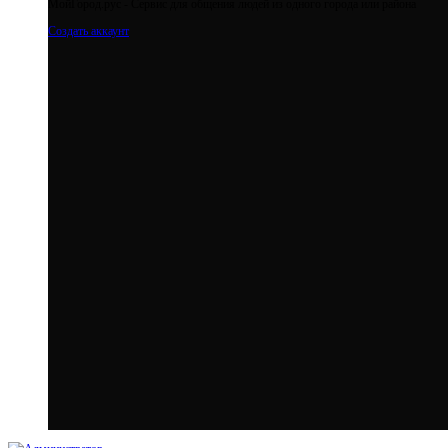
МойГород.рус - Cервис для общения людей из одного города или района
Создать аккаунт