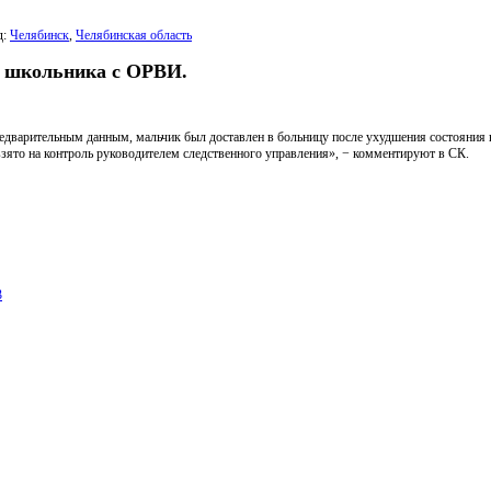
д:
Челябинск
,
Челябинская область
ти школьника с ОРВИ.
редварительным данным, мальчик был доставлен в больницу после ухудшения состояния
взято на контроль руководителем следственного управления», − комментируют в СК.
3