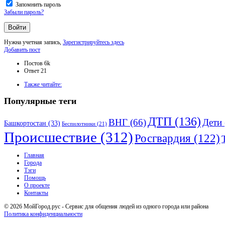
Запомнить пароль
Забыли пароль?
Нужна учетная запись,
Зарегистрируйтесь здесь
Боковая
Добавить пост
панель
Статистика
Постов
6k
Ответ
21
Adv
Также читайте:
120x600
Популярные теги
ДТП
(136)
ВНГ
(66)
Дети
Башкортостан
(33)
Беспилотники
(21)
Происшествие
(312)
Росгвардия
(122)
Исследовать
Главная
Города
Тэги
Помощь
О проекте
Контакты
© 2026 МойГород.рус - Cервис для общения людей из одного города или района
Политика конфиденциальности