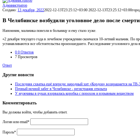
Администратор
Создано:
13 декабря, 2022
2022-12-13T23:25:12+03:00
2022-12-13T23:25:12+03:00
горо
В Челябинске возбудили уголовное дело после смер
Напомним, мальчика повезли в больницу и ему стало хуже.
«2 декабря текущего года в лечебном учреждении скончался 10-летний мальчик. По п
устанавливаются все обстоятельства произошедшего. Расследование уголовного дела 
0
0 Ответов
7
Просмотров
Ответ
Другие новости
Последняя схватка ещё впереди: народный хит «Кордон» возвращается на ТВ-
Первый ночной забег в Челябинске - регистрация открыта
У мужчины в руках взорвалась коробка с порохом и взрывным веществом
Комментировать
Вы должны войти, чтобы добавить ответ.
Логин или email
*
Пароль
*