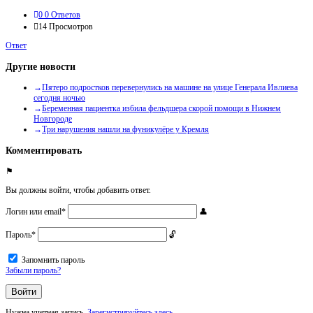
0
0 Ответов
14
Просмотров
Ответ
Другие новости
Пятеро подростков перевернулись на машине на улице Генерала Ивлиева
сегодня ночью
Беременная пациентка избила фельдшера скорой помощи в Нижнем
Новгороде
Три нарушения нашли на фуникулёре у Кремля
Комментировать
Вы должны войти, чтобы добавить ответ.
Логин или email
*
Пароль
*
Запомнить пароль
Забыли пароль?
Нужна учетная запись,
Зарегистрируйтесь здесь