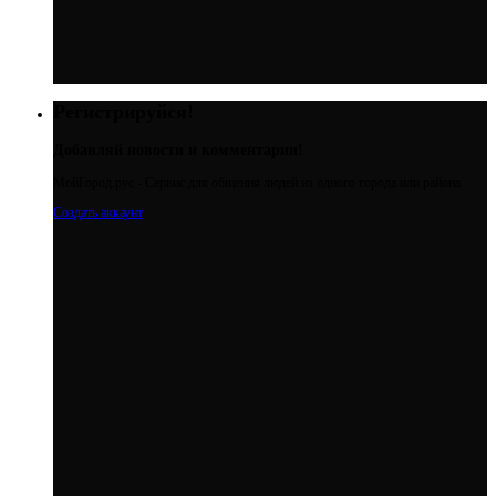
Регистрируйся!
Добавляй новости и комментарии!
МойГород.рус - Cервис для общения людей из одного города или района
Создать аккаунт