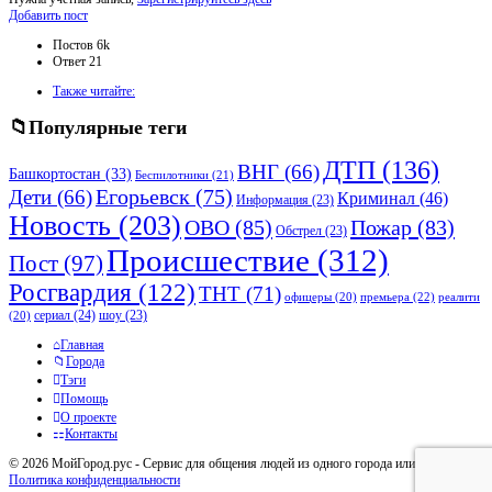
Боковая
Добавить пост
панель
Статистика
Постов
6k
Ответ
21
Adv
Также читайте:
120x600
Популярные теги
ДТП
(136)
ВНГ
(66)
Башкортостан
(33)
Беспилотники
(21)
Дети
(66)
Егорьевск
(75)
Криминал
(46)
Информация
(23)
Новость
(203)
ОВО
(85)
Пожар
(83)
Обстрел
(23)
Происшествие
(312)
Пост
(97)
Росгвардия
(122)
ТНТ
(71)
премьера
(22)
офицеры
(20)
реалити
сериал
(24)
шоу
(23)
(20)
Исследовать
Главная
Города
Тэги
Помощь
О проекте
Контакты
© 2026 МойГород.рус - Cервис для общения людей из одного города или района
Политика конфиденциальности