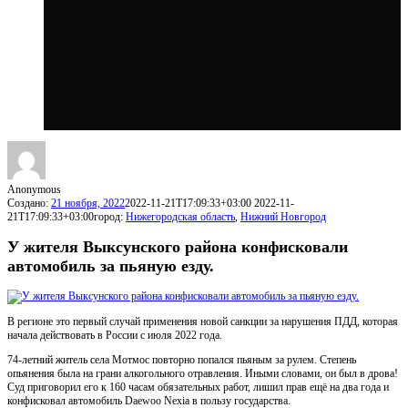
Anonymous
Создано:
21 ноября, 2022
2022-11-21T17:09:33+03:00
2022-11-
21T17:09:33+03:00
город:
Нижегородская область
,
Нижний Новгород
У жителя Выксунского района конфисковали
автомобиль за пьяную езду.
В регионе это первый случай применения новой санкции за нарушения ПДД, которая
начала действовать в России с июля 2022 года.
74-летний житель села Мотмос повторно попался пьяным за рулем. Степень
опьянения была на грани алкогольного отравления. Иными словами, он был в дрова!
Суд приговорил его к 160 часам обязательных работ, лишил прав ещё на два года и
конфисковал автомобиль Daewoo Nexia в пользу государства.