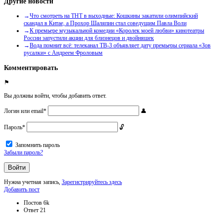
Другие новости
Что смотреть на ТНТ в выходные: Кошкины закатили олимпийский
скандал в Китае, а Прохор Шаляпин стал соведущим Павла Воли
К премьере музыкальной комедии «Королек моей любви» кинотеатры
России запустили акции для близнецов и двойняшек
Вода помнит всё: телеканал ТВ-3 объявляет дату премьеры сериала «Зов
русалки» с Андреем Фроловым
Комментировать
Вы должны войти, чтобы добавить ответ.
Логин или email
*
Пароль
*
Запомнить пароль
Забыли пароль?
Нужна учетная запись,
Зарегистрируйтесь здесь
Боковая
Добавить пост
панель
Статистика
Постов
6k
Ответ
21