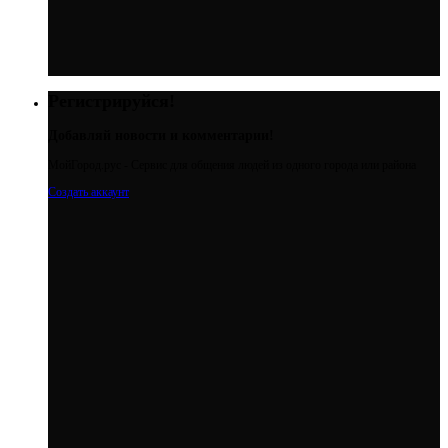
Регистрируйся!
Добавляй новости и комментарии!
МойГород.рус - Cервис для общения людей из одного города или района
Создать аккаунт