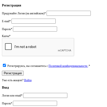
Регистрация
Придумайте Логин (на английском)
*
E-mail
*
Пароль
*
Капча
*
Регистрируясь, вы соглашаетесь с
Политикой конфиденциальности
.
*
Уже есть аккаунт?
Войти
Вход
Логин или email
*
Пароль
*