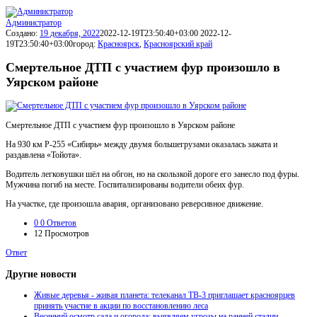
Администратор
Создано:
19 декабря, 2022
2022-12-19T23:50:40+03:00
2022-12-
19T23:50:40+03:00
город:
Красноярск
,
Красноярский край
Смертельное ДТП с участием фур произошло в
Уярском районе
Смертельное ДТП с участием фур произошло в Уярском районе
На 930 км Р-255 «Сибирь» между двумя большегрузами оказалась зажата и
раздавлена «Тойота».
Водитель легковушки шёл на обгон, но на скользкой дороге его занесло под фуры.
Мужчина погиб на месте. Госпитализированы водители обеих фур.
На участке, где произошла авария, организовано реверсивное движение.
0
0 Ответов
12
Просмотров
Ответ
Другие новости
Живые деревья - живая планета: телеканал ТВ‑3 приглашает красноярцев
принять участие в акции по восстановлению леса
Весенний осмотр сада и огорода: выявляем угрозы на ранней стадии