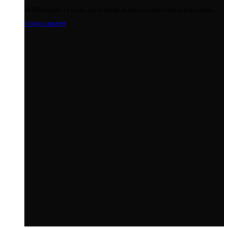
МойГород.рус - Cервис для общения людей из одного города или района
Создать аккаунт