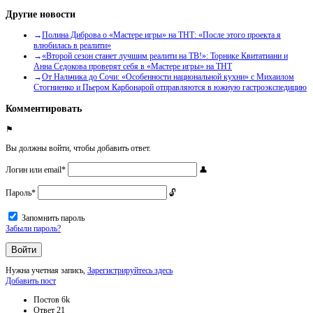
Другие новости
Полина Диброва о «Мастере игры» на ТНТ: «После этого проекта я
влюбилась в реалити»
«Второй сезон станет лучшим реалити на ТВ!»: Торнике Квитатиани и
Анна Седокова проверят себя в «Мастере игры» на ТНТ
От Нальчика до Сочи: «Особенности национальной кухни» с Михаилом
Стогниенко и Пьером Карбонарой отправляются в южную гастроэкспедицию
Комментировать
Вы должны войти, чтобы добавить ответ.
Логин или email
*
Пароль
*
Запомнить пароль
Забыли пароль?
Нужна учетная запись,
Зарегистрируйтесь здесь
Боковая
Добавить пост
панель
Статистика
Постов
6k
Ответ
21