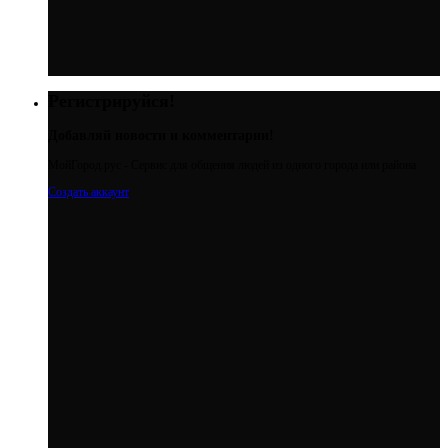
Регистрируйся!
Добавляй новости и комментарии!
МойГород.рус - Cервис для общения людей из одного города или района
Создать аккаунт