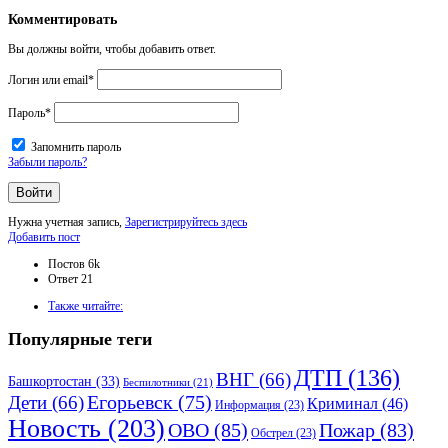
Комментировать
Вы должны войти, чтобы добавить ответ.
Логин или email
*
Пароль
*
Запомнить пароль
Забыли пароль?
Нужна учетная запись,
Зарегистрируйтесь здесь
Боковая
Добавить пост
панель
Статистика
Постов
6k
Ответ
21
Adv
Также читайте:
120x600
Популярные теги
ДТП
(136)
ВНГ
(66)
Башкортостан
(33)
Беспилотники
(21)
Дети
(66)
Егорьевск
(75)
Криминал
(46)
Информация
(23)
Новость
(203)
ОВО
(85)
Пожар
(83)
Обстрел
(23)