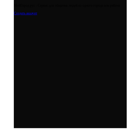
МойГород.рус - Cервис для общения людей из одного города или района
Создать аккаунт