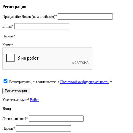
Регистрация
Придумайте Логин (на английском)
*
E-mail
*
Пароль
*
Капча
*
Регистрируясь, вы соглашаетесь с
Политикой конфиденциальности
.
*
Уже есть аккаунт?
Войти
Вход
Логин или email
*
Пароль
*