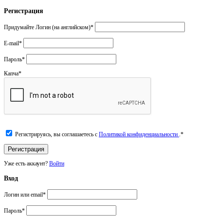
Регистрация
Придумайте Логин (на английском)
*
E-mail
*
Пароль
*
Капча
*
Регистрируясь, вы соглашаетесь с
Политикой конфиденциальности
.
*
Уже есть аккаунт?
Войти
Вход
Логин или email
*
Пароль
*