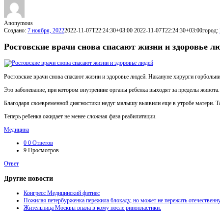
Anonymous
Создано:
7 ноября, 2022
2022-11-07T22:24:30+03:00
2022-11-07T22:24:30+03:00
город:
Ростовские врачи снова спасают жизни и здоровье л
Ростовские врачи снова спасают жизни и здоровье людей. Накануне хирурги горбольн
Это заболевание, при котором внутренние органы ребенка выходят за пределы живота.
Благодаря своевременной диагностики недуг малышу выявили еще в утробе матери. Та
Теперь ребенка ожидает не менее сложная фаза реабилитации.
Медицина
0
0 Ответов
9
Просмотров
Ответ
Другие новости
Конгресс Медицинский фитнес
Пожилая петербурженка пережила блокаду, но может не пережить отечествен
Жительница Москвы впала в кому после ринопластики.