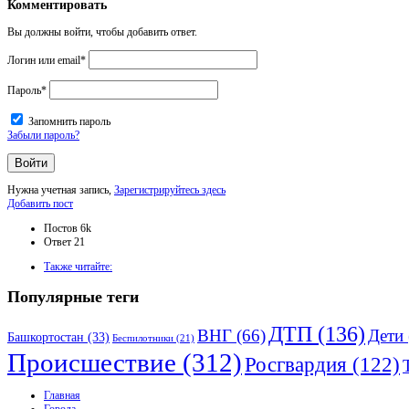
Комментировать
Вы должны войти, чтобы добавить ответ.
Логин или email
*
Пароль
*
Запомнить пароль
Забыли пароль?
Нужна учетная запись,
Зарегистрируйтесь здесь
Боковая
Добавить пост
панель
Статистика
Постов
6k
Ответ
21
Adv
Также читайте:
120x600
Популярные теги
ДТП
(136)
ВНГ
(66)
Дети
Башкортостан
(33)
Беспилотники
(21)
Происшествие
(312)
Росгвардия
(122)
Исследовать
Главная
Города