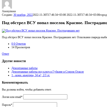
Anonymous
Создано:
30 ноября, 2022
2022-11-30T17:46:34+03:00
2022-11-30T17:46:34+03:00
город
Под обстрел ВСУ попал поселок Красное. Пострадав
Под обстрел ВСУ попал поселок Красное. Пострадавших нет. Осколками снаряда выб
0
0 Ответов
14
Просмотров
Ответ
Другие новости
Демонтажные работы
Демонтажные работы под ключ в Губкине и Старом Осколе
1 - комн. квартира, 34 м², 2/3 эт.
Комментировать
Вы должны войти, чтобы добавить ответ.
Логин или email
*
Пароль
*