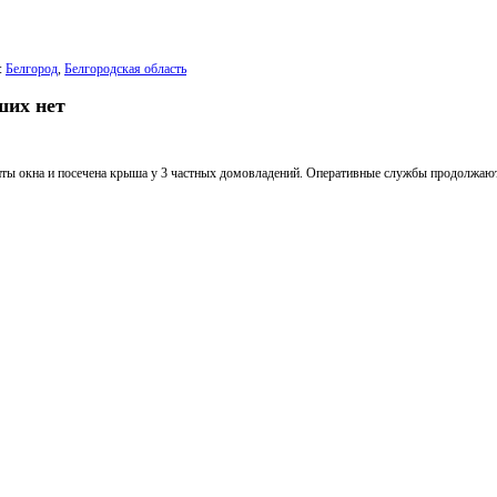
:
Белгород
,
Белгородская область
ших нет
иты окна и посечена крыша у 3 частных домовладений. Оперативные службы продолжаю