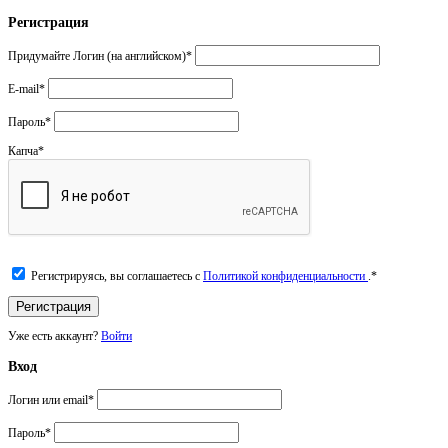
Регистрация
Придумайте Логин (на английском)
*
E-mail
*
Пароль
*
Капча
*
Регистрируясь, вы соглашаетесь с
Политикой конфиденциальности
.
*
Уже есть аккаунт?
Войти
Вход
Логин или email
*
Пароль
*