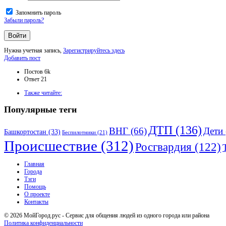
Запомнить пароль
Забыли пароль?
Нужна учетная запись,
Зарегистрируйтесь здесь
Боковая
Добавить пост
панель
Статистика
Постов
6k
Ответ
21
Adv
Также читайте:
120x600
Популярные теги
ДТП
(136)
ВНГ
(66)
Дети
Башкортостан
(33)
Беспилотники
(21)
Происшествие
(312)
Росгвардия
(122)
Исследовать
Главная
Города
Тэги
Помощь
О проекте
Контакты
© 2026 МойГород.рус - Cервис для общения людей из одного города или района
Политика конфиденциальности