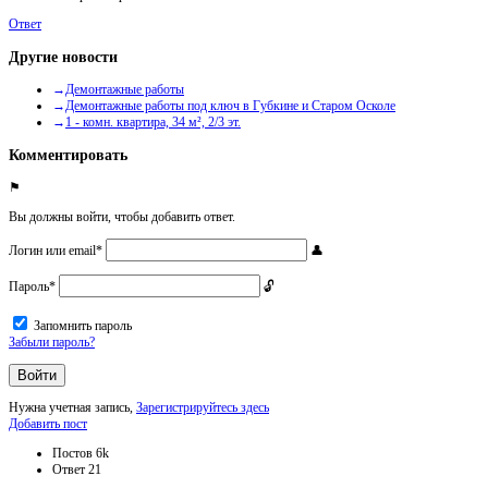
Ответ
Другие новости
Демонтажные работы
Демонтажные работы под ключ в Губкине и Старом Осколе
1 - комн. квартира, 34 м², 2/3 эт.
Комментировать
Вы должны войти, чтобы добавить ответ.
Логин или email
*
Пароль
*
Запомнить пароль
Забыли пароль?
Нужна учетная запись,
Зарегистрируйтесь здесь
Боковая
Добавить пост
панель
Статистика
Постов
6k
Ответ
21