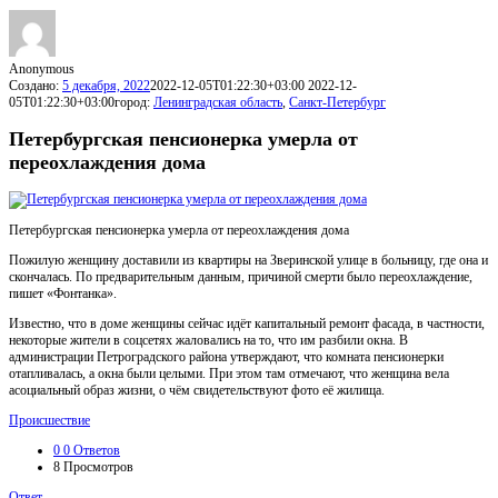
Anonymous
Создано:
5 декабря, 2022
2022-12-05T01:22:30+03:00
2022-12-
05T01:22:30+03:00
город:
Ленинградская область
,
Санкт-Петербург
Петербургская пенсионерка умерла от
переохлаждения дома
Петербургская пенсионерка умерла от переохлаждения дома
Пожилую женщину доставили из квартиры на Зверинской улице в больницу, где она и
скончалась. По предварительным данным, причиной смерти было переохлаждение,
пишет «Фонтанка».
Известно, что в доме женщины сейчас идёт капитальный ремонт фасада, в частности,
некоторые жители в соцсетях жаловались на то, что им разбили окна. В
администрации Петроградского района утверждают, что комната пенсионерки
отапливалась, а окна были целыми. При этом там отмечают, что женщина вела
асоциальный образ жизни, о чём свидетельствуют фото её жилища.
Происшествие
0
0 Ответов
8
Просмотров
Ответ