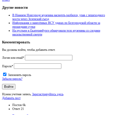
Другие новости
В Нижнем Новгороде мужчина насмерть разбился, упав с пешеходного
моста через Зеленский съезд
Информация о нанесённых ВСУ ударах по Белгородской области за
прошедшие сутки
На пустыре в Екатеринбурге обнаружили тело мужчины со следами
насильственной смерти
Комментировать
Вы должны войти, чтобы добавить ответ.
Логин или email
*
Пароль
*
Запомнить пароль
Забыли пароль?
Нужна учетная запись,
Зарегистрируйтесь здесь
Боковая
Добавить пост
панель
Статистика
Постов
6k
Ответ
21