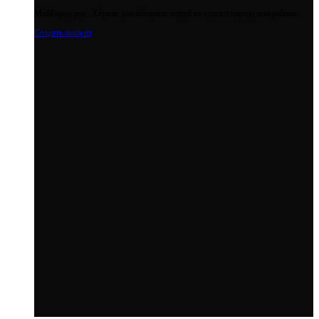
МойГород.рус - Cервис для общения людей из одного города или района
Создать аккаунт