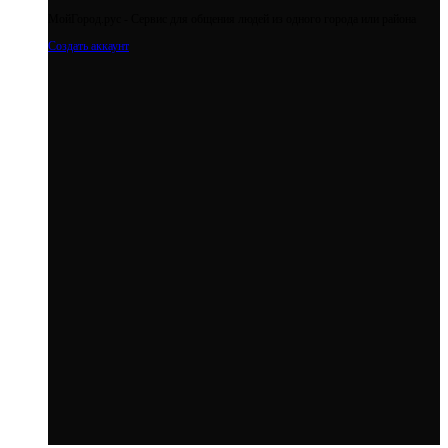
МойГород.рус - Cервис для общения людей из одного города или района
Создать аккаунт