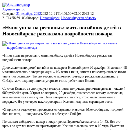
Администратор
Создано:
21 декабря, 2022
2022-12-21T14:56:59+03:00
2022-12-
21T14:56:59+03:00
город:
Новосибирск
,
Новосибирская область
«Няня ушла на ресницы»: мать погибших детей в
Новосибирске рассказала подробности пожара
«Няня ушла на ресницы»: мать погибших детей в Новосибирске рассказала
подробности пожара
Двое малолетних детей погибли на пожаре в Новосибирске 20 декабря. В момент ЧП
малыши остались в квартире одни – 19-летняя няня, нанятая присматривать за ними,
ушла «на ресницы». Такую версию о причинах трагедии рассказала журналисту
Сиб.фм мать задохнувшихся угарным газом ребятишек Ксения.
Со слов Ксении, за свои услуги молодая няня получала приличные деньги – около 4
000 рублей в день. Утром во вторник, 20 декабря, она перевела оплату и спросила,
чем занимаются сын и дочь. Няня заверила клиентку, что с малышами «все в
порядке». Но уже через некоторое время Ксения получила страшную весть.
«Я прилегла отдохнуть, проснулась от страшного звонка. Мне сообщили, что детей
больше нет», — поделилась Ксения в беседе с Сиб.фм.
По словам сибирячки, пожар в квартире на Первомайке начался в 14:45. Все это
время за детьми никто не присматривал. Ксения выяснила, что в 10 утра 19-летняя