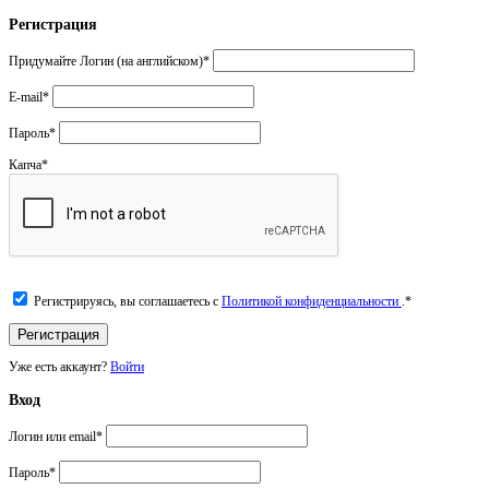
Регистрация
Придумайте Логин (на английском)
*
E-mail
*
Пароль
*
Капча
*
Регистрируясь, вы соглашаетесь с
Политикой конфиденциальности
.
*
Уже есть аккаунт?
Войти
Вход
Логин или email
*
Пароль
*