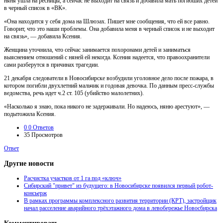
няня ушла на ресницы, а сейчас не выходит на связь и добавила мать погибших детей
в черный список в «ВК».
«Она находится у себя дома на Шлюзах. Пишет мне сообщения, что ей все равно.
Говорит, что это наши проблемы. Она добавила меня в черный список и не выходит
на связь», — добавила Ксения.
Женщина уточнила, что сейчас занимается похоронами детей и заниматься
выяснением отношений с няней ей некогда. Ксения надеется, что правоохранители
сами разберутся в причинах трагедии.
21 декабря следователи в Новосибирске возбудили уголовное дело после пожара, в
котором погибли двухлетний мальчик и годовая девочка. По данным пресс-службы
ведомства, речь идет ч.2 ст. 105 (убийство малолетних).
«Насколько я знаю, пока никого не задерживали. Но надеюсь, няню арестуют», —
подытожила Ксения.
0
0 Ответов
35
Просмотров
Ответ
Другие новости
Расчистка участков от 1 га под «ключ»
Сибирский "привет" из будущего: в Новосибирске появился первый робот-
консьерж
В рамках программы комплексного развития территории (КРТ), застройщик
начал расселение аварийного трёхэтажного дома в левобережье Новосбирска