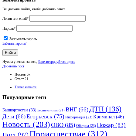
Комментировать
Вы должны войти, чтобы добавить ответ.
Логин или email
*
Пароль
*
Запомнить пароль
Забыли пароль?
Нужна учетная запись,
Зарегистрируйтесь здесь
Боковая
Добавить пост
панель
Статистика
Постов
6k
Ответ
21
Adv
Также читайте:
120x600
Популярные теги
ДТП
(136)
ВНГ
(66)
Башкортостан
(33)
Беспилотники
(21)
Дети
(66)
Егорьевск
(75)
Криминал
(46)
Информация
(23)
Новость
(203)
ОВО
(85)
Пожар
(83)
Обстрел
(23)
Происшествие
(312)
Пост
(97)