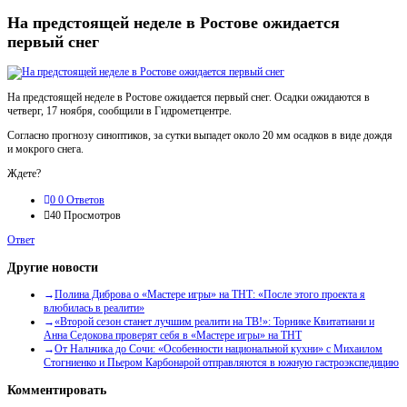
На предстоящей неделе в Ростове ожидается
первый снег
На предстоящей неделе в Ростове ожидается первый снег. Осадки ожидаются в
четверг, 17 ноября, сообщили в Гидрометцентре.
Согласно прогнозу синоптиков, за сутки выпадет около 20 мм осадков в виде дождя
и мокрого снега.
Ждете?
0
0 Ответов
40
Просмотров
Ответ
Другие новости
Полина Диброва о «Мастере игры» на ТНТ: «После этого проекта я
влюбилась в реалити»
«Второй сезон станет лучшим реалити на ТВ!»: Торнике Квитатиани и
Анна Седокова проверят себя в «Мастере игры» на ТНТ
От Нальчика до Сочи: «Особенности национальной кухни» с Михаилом
Стогниенко и Пьером Карбонарой отправляются в южную гастроэкспедицию
Комментировать