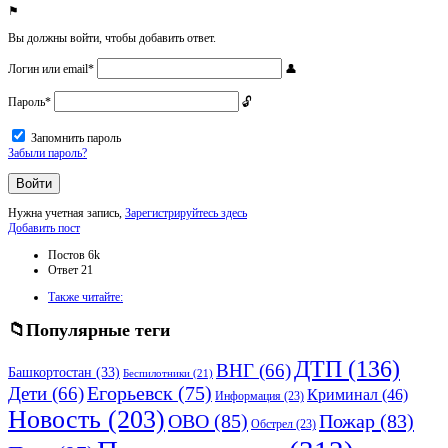
Вы должны войти, чтобы добавить ответ.
Логин или email
*
Пароль
*
Запомнить пароль
Забыли пароль?
Нужна учетная запись,
Зарегистрируйтесь здесь
Боковая
Добавить пост
панель
Статистика
Постов
6k
Ответ
21
Adv
Также читайте:
120x600
Популярные теги
ДТП
(136)
ВНГ
(66)
Башкортостан
(33)
Беспилотники
(21)
Дети
(66)
Егорьевск
(75)
Криминал
(46)
Информация
(23)
Новость
(203)
ОВО
(85)
Пожар
(83)
Обстрел
(23)