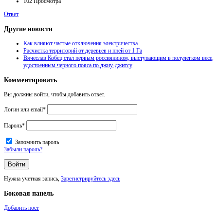
102
Просмотра
Ответ
Другие новости
Как влияют частые отключения электричества
Расчистка территорий от деревьев и пней от 1 Га
Вячеслав Кобец стал первым россиянином, выступающим в полулегком весе,
удостоенным черного пояса по джиу-джитсу
Комментировать
Вы должны войти, чтобы добавить ответ.
Логин или email
*
Пароль
*
Запомнить пароль
Забыли пароль?
Нужна учетная запись,
Зарегистрируйтесь здесь
Боковая панель
Добавить пост