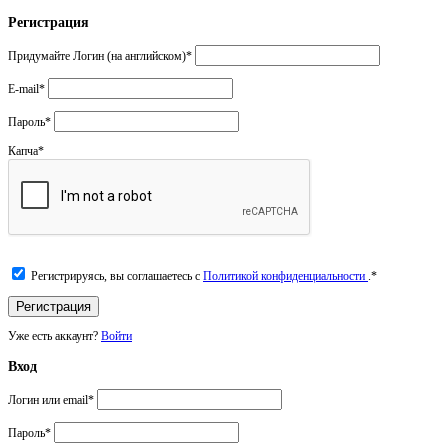
Регистрация
Придумайте Логин (на английском)
*
E-mail
*
Пароль
*
Капча
*
Регистрируясь, вы соглашаетесь с
Политикой конфиденциальности
.
*
Уже есть аккаунт?
Войти
Вход
Логин или email
*
Пароль
*