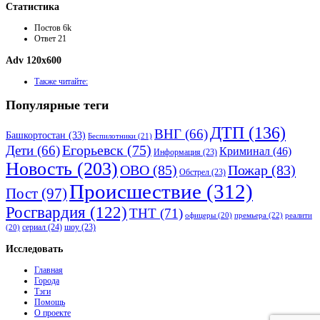
Статистика
Постов
6k
Ответ
21
Adv 120x600
Также читайте:
Популярные теги
ДТП
(136)
ВНГ
(66)
Башкортостан
(33)
Беспилотники
(21)
Дети
(66)
Егорьевск
(75)
Криминал
(46)
Информация
(23)
Новость
(203)
ОВО
(85)
Пожар
(83)
Обстрел
(23)
Происшествие
(312)
Пост
(97)
Росгвардия
(122)
ТНТ
(71)
премьера
(22)
офицеры
(20)
реалити
сериал
(24)
шоу
(23)
(20)
Исследовать
Главная
Города
Тэги
Помощь
О проекте