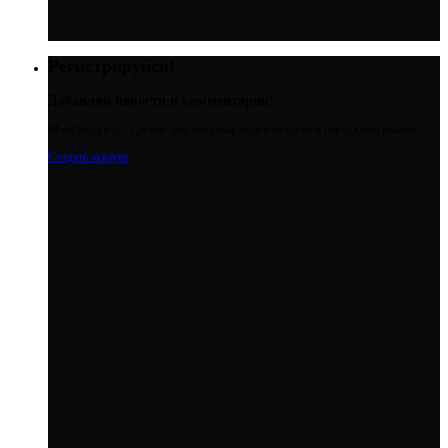
Регистрируйся!
Добавляй новости и комментарии!
МойГород.рус - Cервис для общения людей из одного города или района
Создать аккаунт