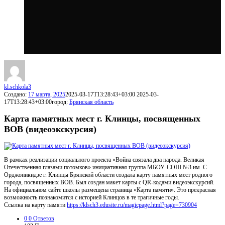
kl.schkola3
Создано:
17 марта, 2025
2025-03-17T13:28:43+03:00
2025-03-
17T13:28:43+03:00
город:
Брянская область
Карта памятных мест г. Клинцы, посвященных
ВОВ (видеоэкскурсия)
В рамках реализации социального проекта «Война связала два народа. Великая
Отечественная глазами потомков» инициативная группа МБОУ-СОШ №3 им. С.
Орджоникидзе г. Клинцы Брянской области создала карту памятных мест родного
города, посвященных ВОВ. Был создан макет карты с QR-кодами видеоэкскурсий.
На официальном сайте школы размещена страница «Карта памяти». Это прекрасная
возможность познакомится с историей Клинцов в те трагичные годы.
Ссылка на карту памяти
https://klsch3.edusite.ru/magicpage.html?page=730904
0
0 Ответов