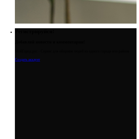
Регистрируйся!
Добавляй новости и комментарии!
МойГород.рус - Cервис для общения людей из одного города или района
Создать аккаунт