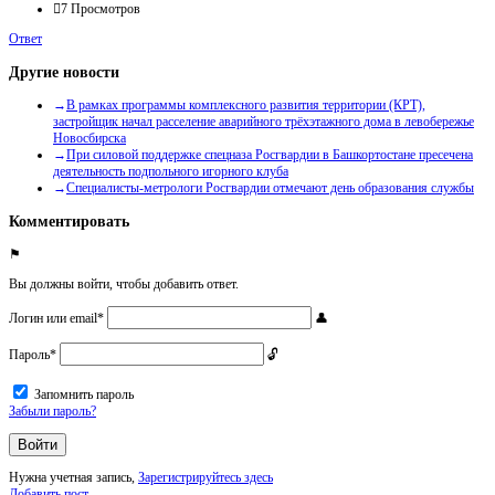
7
Просмотров
Ответ
Другие новости
В рамках программы комплексного развития территории (КРТ),
застройщик начал расселение аварийного трёхэтажного дома в левобережье
Новосбирска
При силовой поддержке спецназа Росгвардии в Башкортостане пресечена
деятельность подпольного игорного клуба
Специалисты-метрологи Росгвардии отмечают день образования службы
Комментировать
Вы должны войти, чтобы добавить ответ.
Логин или email
*
Пароль
*
Запомнить пароль
Забыли пароль?
Нужна учетная запись,
Зарегистрируйтесь здесь
Боковая
Добавить пост