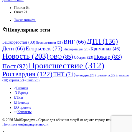
панель
Статистика
Постов
6k
Ответ
21
Adv
Также читайте:
120x600
Популярные теги
ДТП
(136)
ВНГ
(66)
Башкортостан
(33)
Беспилотники
(21)
Дети
(66)
Егорьевск
(75)
Криминал
(46)
Информация
(23)
Новость
(203)
ОВО
(85)
Пожар
(83)
Обстрел
(23)
Происшествие
(312)
Пост
(97)
Росгвардия
(122)
ТНТ
(71)
премьера
(22)
офицеры
(20)
реалити
сериал
(24)
шоу
(23)
(20)
Исследовать
Главная
Города
Тэги
Помощь
О проекте
Контакты
© 2026 МойГород.рус - Cервис для общения людей из одного города или района
Политика конфиденциальности