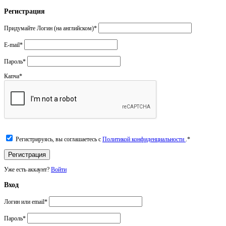
Регистрация
Придумайте Логин (на английском)
*
E-mail
*
Пароль
*
Капча
*
Регистрируясь, вы соглашаетесь с
Политикой конфиденциальности
.
*
Уже есть аккаунт?
Войти
Вход
Логин или email
*
Пароль
*