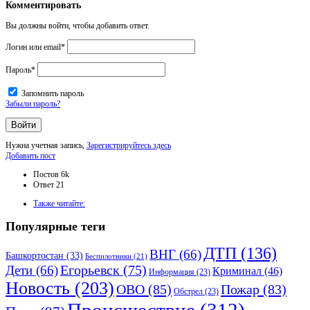
Комментировать
Вы должны войти, чтобы добавить ответ.
Логин или email
*
Пароль
*
Запомнить пароль
Забыли пароль?
Нужна учетная запись,
Зарегистрируйтесь здесь
Боковая
Добавить пост
панель
Статистика
Постов
6k
Ответ
21
Adv
Также читайте:
120x600
Популярные теги
ДТП
(136)
ВНГ
(66)
Башкортостан
(33)
Беспилотники
(21)
Дети
(66)
Егорьевск
(75)
Криминал
(46)
Информация
(23)
Новость
(203)
ОВО
(85)
Пожар
(83)
Обстрел
(23)
Происшествие
(312)