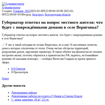
Администратор
Создано:
9 января, 2023
2023-01-09T22:09:04+03:00
2023-01-
09T22:09:04+03:00
город:
Белгород
,
Белгородская область
Губернатор ответил на вопрос местного жителя: что
будет с повреждёнными домами в селе Вериговка?
Губернатор ответил на вопрос местного жителя: что будет с повреждёнными домами
в селе Вериговка?
— У нас в такой ситуации не только Вериговка, но и ещё 14 населённых пунктов,
дома в которых отключены от тепла. Очень частые обстрелы территорий,
разрушения домов, нарушение периметра. В таком объёме мы физически не сможем
построить жильё, поэтому обратился в правительство РФ, надеюсь, на ближайшее
решение об оказании помощи», – сообщил Вячеслав Гладков во время прямого
эфира.
0
0 Ответов
8
Просмотров
Ответ
Другие новости
Демонтажные работы
Демонтажные работы под ключ в Губкине и Старом Осколе
1 - комн. квартира, 34 м², 2/3 эт.