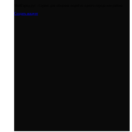
МойГород.рус - Cервис для общения людей из одного города или района
Создать аккаунт