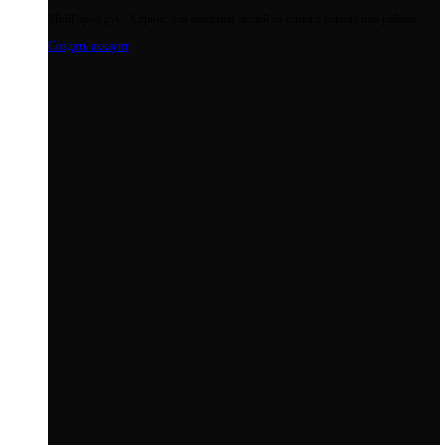
МойГород.рус - Cервис для общения людей из одного города или района
Создать аккаунт