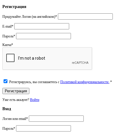
Регистрация
Придумайте Логин (на английском)
*
E-mail
*
Пароль
*
Капча
*
Регистрируясь, вы соглашаетесь с
Политикой конфиденциальности
.
*
Уже есть аккаунт?
Войти
Вход
Логин или email
*
Пароль
*