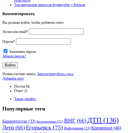
Новгороде
Три нарушения нашли на фуникулёре у Кремля
Комментировать
Вы должны войти, чтобы добавить ответ.
Логин или email
*
Пароль
*
Запомнить пароль
Забыли пароль?
Нужна учетная запись,
Зарегистрируйтесь здесь
Боковая
Добавить пост
панель
Статистика
Постов
6k
Ответ
21
Adv
Также читайте:
120x600
Популярные теги
ДТП
(136)
ВНГ
(66)
Башкортостан
(33)
Беспилотники
(21)
Дети
(66)
Егорьевск
(75)
Криминал
(46)
Информация
(23)