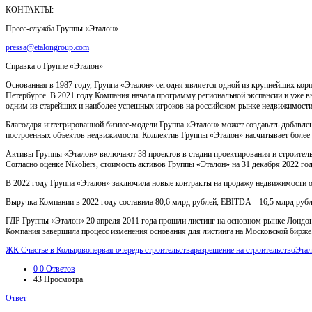
КОНТАКТЫ:
Пресс-служба Группы «Эталон»
pressa@etalongroup.com
Справка о Группе «Эталон»
Основанная в 1987 году, Группа «Эталон» сегодня является одной из крупнейших корп
Петербурге. В 2021 году Компания начала программу региональной экспансии и уже 
одним из старейших и наиболее успешных игроков на российском рынке недвижимости.
Благодаря интегрированной бизнес-модели Группа «Эталон» может создавать добавлен
построенных объектов недвижимости. Коллектив Группы «Эталон» насчитывает более 5
Активы Группы «Эталон» включают 38 проектов в стадии проектирования и строитель
Согласно оценке Nikoliers, стоимость активов Группы «Эталон» на 31 декабря 2022 го
В 2022 году Группа «Эталон» заключила новые контракты на продажу недвижимости о
Выручка Компании в 2022 году составила 80,6 млрд рублей, EBITDA – 16,5 млрд рубл
ГДР Группы «Эталон» 20 апреля 2011 года прошли листинг на основном рынке Лондон
Компания завершила процесс изменения основания для листинга на Московской бирже
ЖК Счастье в Кольцово
первая очередь строительства
разрешение на строительство
Этал
0
0 Ответов
43
Просмотра
Ответ