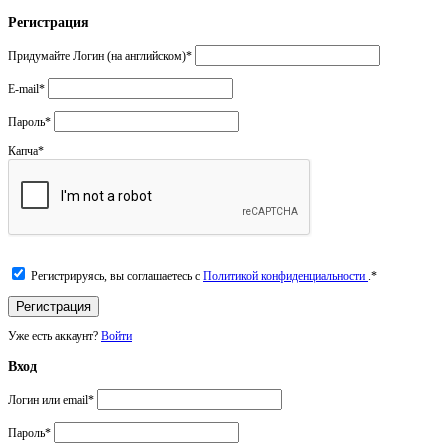
Регистрация
Придумайте Логин (на английском)
*
E-mail
*
Пароль
*
Капча
*
Регистрируясь, вы соглашаетесь с
Политикой конфиденциальности
.
*
Уже есть аккаунт?
Войти
Вход
Логин или email
*
Пароль
*