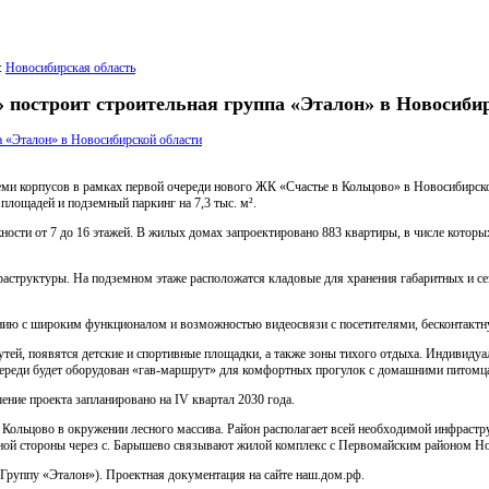
:
Новосибирская область
» построит строительная группа «Эталон» в Новосиби
семи корпусов в рамках первой очереди нового ЖК «Счастье в Кольцово» в Новосибирск
 площадей и подземный паркинг на 7,3 тыс. м².
жности от 7 до 16 этажей. В жилых домах запроектировано 883 квартиры, в числе которы
структуры. На подземном этаже расположатся кладовые для хранения габаритных и се
ю с широким функционалом и возможностью видеосвязи с посетителями, бесконтактную
тей, появятся детские и спортивные площадки, а также зоны тихого отдыха. Индивидуа
 очереди будет оборудован «гав-маршрут» для комфортных прогулок с домашними питомц
ение проекта запланировано на IV квартал 2030 года.
 Кольцово в окружении лесного массива. Район располагает всей необходимой инфраст
падной стороны через с. Барышево связывают жилой комплекс с Первомайским районом 
руппу «Эталон»). Проектная документация на сайте наш.дом.рф.