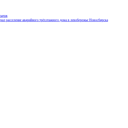
сьерж
чал расселение аварийного трёхэтажного дома в левобережье Новосбирска