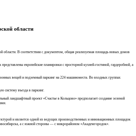
рской области
ой области. В соответствии с документом, общая реализуемая площадь новых домов
х представлены европейские планировки с просторной кухней-гостиной, гардеробной, а
зонных вещей и подземный паркинг на 224 машиноместа. Во входных группах
 систему въезда в паркинг.
льный ландшафтный проект «Счастье в Кольцово» предполагает создание зеленой
ами.
руктурой и является одной из ведущих производственных и инновационных площадок
Новосибирска, а с южной стороны — с микрорайоном «Академгородок».