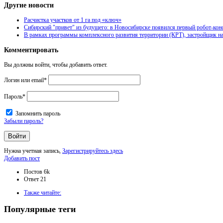
Другие новости
Расчистка участков от 1 га под «ключ»
Сибирский "привет" из будущего: в Новосибирске появился первый робот-кон
В рамках программы комплексного развития территории (КРТ), застройщик на
Комментировать
Вы должны войти, чтобы добавить ответ.
Логин или email
*
Пароль
*
Запомнить пароль
Забыли пароль?
Нужна учетная запись,
Зарегистрируйтесь здесь
Боковая
Добавить пост
панель
Статистика
Постов
6k
Ответ
21
Adv
Также читайте:
120x600
Популярные теги