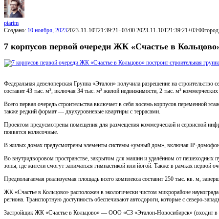
piarim
Создано:
10 ноября, 2023
2023-11-10T21:39:21+03:00
2023-11-10T21:39:21+03:00
город
7 корпусов первой очереди ЖК «Счастье в Кольцово
Федеральная девелоперская Группа «Эталон» получила разрешение на строительство 
составит 43 тыс. м², включая 34 тыс. м² жилой недвижимости, 2 тыс. м² коммерческих
Всего первая очередь строительства включает в себя восемь корпусов переменной эта
также редкий формат — двухуровневые квартиры с террасами.
Проектом предусмотрены помещения для размещения коммерческой и сервисной инфра
появятся колясочные.
В жилых домах предусмотрены элементы системы «умный дом», включая IP-домофони
Во внутридворовом пространстве, закрытом для машин и удалённом от пешеходных пу
зоны, где жители смогут заниматься гимнастикой или йогой. Также в рамках первой
Предполагаемая реализуемая площадь всего комплекса составит 250 тыс. кв. м, заверш
ЖК «Счастье в Кольцово» расположен в экологически чистом микрорайоне наукограда
региона. Транспортную доступность обеспечивают автодороги, которые с северо-за
Застройщик ЖК «Счастье в Кольцово» — ООО «СЗ «Эталон-Новосибирск» (входит в Г