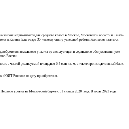
 на жилой недвижимости для среднего класса в Москве, Московской области и Санкт-
мени и Казани. Благодаря 35-летнему опыту успешной работы Компания является
приобретения земельного участка до эксплуатации и сервисного обслуживания уже
нов России.
ть с чистой реализуемой площадью 6,4 млн кв. м, а также производственный блок.
аж «ЮИТ Россия» на дату приобретения.
Первого уровня на Московской бирже с 31 января 2020 года. В июле 2023 года