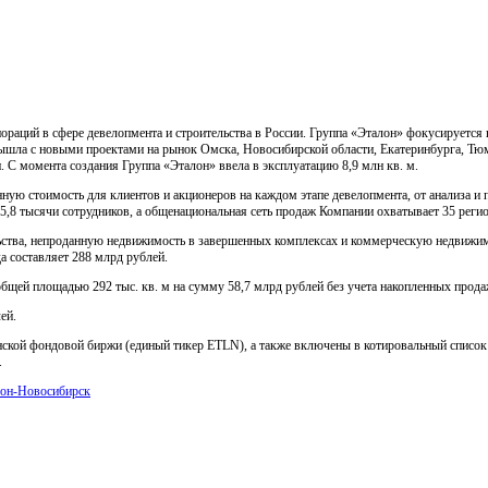
ораций в сфере девелопмента и строительства в России. Группа «Эталон» фокусируется
вышла с новыми проектами на рынок Омска, Новосибирской области, Екатеринбурга, Тю
 С момента создания Группа «Эталон» ввела в эксплуатацию 8,9 млн кв. м.
ную стоимость для клиентов и акционеров на каждом этапе девелопмента, от анализа и 
,8 тысячи сотрудников, а общенациональная сеть продаж Компании охватывает 35 регио
ства, непроданную недвижимость в завершенных комплексах и коммерческую недвижимос
да составляет 288 млрд рублей.
бщей площадью 292 тыс. кв. м на сумму 58,7 млрд рублей без учета накопленных прод
ей.
ской фондовой биржи (единый тикер ETLN), а также включены в котировальный список 
.
он-Новосибирск