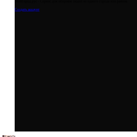
МойГород.рус - Cервис для общения людей из одного города или района
Создать аккаунт