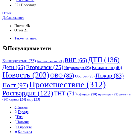
21
Просмотр
Ответ
Боковая
Добавить пост
панель
Статистика
Постов
6k
Ответ
21
Adv
Также читайте:
120x600
Популярные теги
ДТП
(136)
ВНГ
(66)
Башкортостан
(33)
Беспилотники
(21)
Дети
(66)
Егорьевск
(75)
Криминал
(46)
Информация
(23)
Новость
(203)
ОВО
(85)
Пожар
(83)
Обстрел
(23)
Происшествие
(312)
Пост
(97)
Росгвардия
(122)
ТНТ
(71)
премьера
(22)
офицеры
(20)
реалити
сериал
(24)
шоу
(23)
(20)
Исследовать
Главная
Города
Тэги
Помощь
О проекте
Контакты