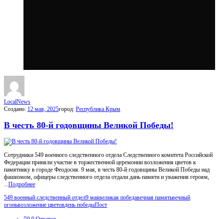
МойГород
Последний
Посты
LocalNews
Создано:
12 мая, 2025
город:
Республика Крым
В честь 80-й годовщины Великой Победы!
Сотрудники 549 военного следственного отдела Следственного комитета Российской
Федерации приняли участие в торжественной церемонии возложения цветов к
памятнику в городе Феодосия. 9 мая, в честь 80-й годовщины Великой Победы над
фашизмом, офицеры следственного отдела отдали дань памяти и уважения героям,
...
Подробнее
549 военный следственный отдел
9 мая
великая победа
вечная память
вечный
огонь
возложение цветов
день победы
Пост
0
0 Ответов