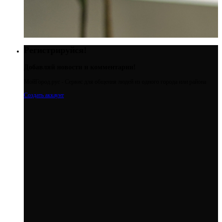
Регистрируйся!
Добавляй новости и комментарии!
МойГород.рус - Cервис для общения людей из одного города или района
Создать аккаунт