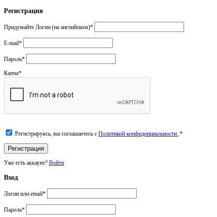
Регистрация
Придумайте Логин (на английском)
*
E-mail
*
Пароль
*
Капча
*
Регистрируясь, вы соглашаетесь с
Политикой конфиденциальности
.
*
Уже есть аккаунт?
Войти
Вход
Логин или email
*
Пароль
*