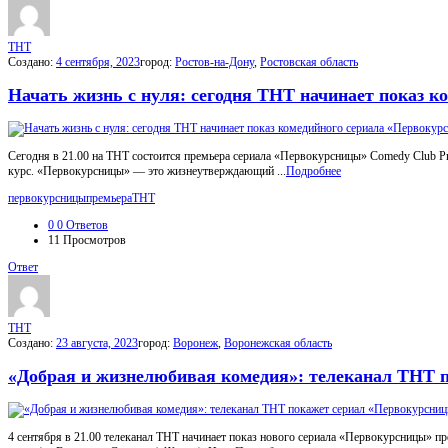
МойГород
Последний
Посты
THT
Создано:
4 сентября, 2023
город:
Ростов-на-Дону
,
Ростовская область
Начать жизнь с нуля: сегодня ТНТ начинает показ 
Сегодня в 21.00 на ТНТ состоится премьера сериала «Первокурсницы» Comedy Club Pr
курс. «Первокурсницы» — это жизнеутверждающий ...
Подробнее
первокурсницы
премьера
ТНТ
0
0 Ответов
11
Просмотров
Ответ
THT
Создано:
23 августа, 2023
город:
Воронеж
,
Воронежская область
«Добрая и жизнелюбивая комедия»: телеканал ТНТ 
4 сентября в 21.00 телеканал ТНТ начинает показ нового сериала «Первокурсницы» пр