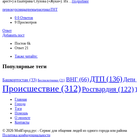
арест») и Екатерина Стулова («Жуки»). Их ...
Подробнее
первокурсницы
премьера
сериал
ТНТ
0
0 Ответов
9
Просмотров
Ответ
Боковая
Добавить пост
панель
Статистика
Постов
6k
Ответ
21
Adv
Также читайте:
120x600
Популярные теги
ДТП
(136)
ВНГ
(66)
Дети
Башкортостан
(33)
Беспилотники
(21)
Происшествие
(312)
Росгвардия
(122)
Исследовать
Главная
Города
Тэги
Помощь
О проекте
Контакты
© 2026 МойГород.рус - Cервис для общения людей из одного города или района
Политика конфиденциальности