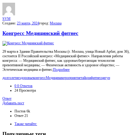
МойГород
Последний
Посты
SVM
Создано:
23 марта, 2024
город:
Москва
Конгресс Медицинский фитнес
29 марта в Здании Правительства Москвы (г. Москва, улица Новый Арбат, дом 36),
состоится II Российский конгресс «Медицинский фитнес». Направления работы
конгресса: — Медицинский фитнес, как здоровьесберегающая технология
превентивной медицины; — Физическая активность и здоровое общество; —
Эстетическая медицина и фитнес;
Подробнее
долголетие
здоровье
конгресс
Медицина
мероприятие
тайцзи
фитнес
цигун
0
0 Ответов
24
Просмотра
Ответ
Боковая
Добавить пост
панель
Статистика
Постов
6k
Ответ
21
Adv
Также читайте:
120x600
Популярные теги