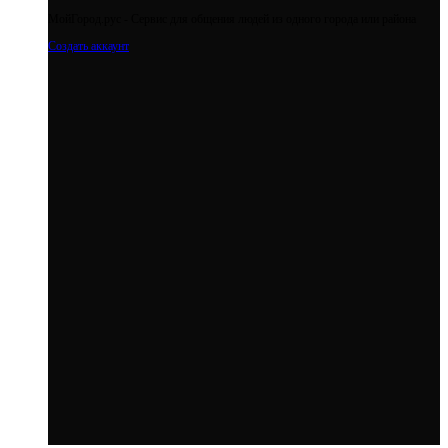
МойГород.рус - Cервис для общения людей из одного города или района
Создать аккаунт