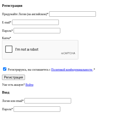
Регистрация
Придумайте Логин (на английском)
*
E-mail
*
Пароль
*
Капча
*
Регистрируясь, вы соглашаетесь с
Политикой конфиденциальности
.
*
Уже есть аккаунт?
Войти
Вход
Логин или email
*
Пароль
*