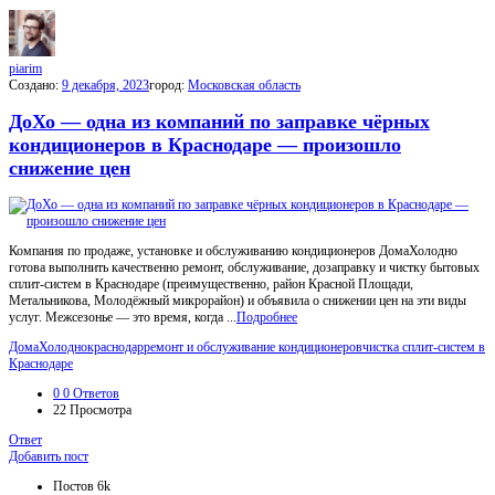
МойГород
Последний
Посты
piarim
Создано:
9 декабря, 2023
город:
Московская область
ДоХо — одна из компаний по заправке чёрных
кондиционеров в Краснодаре — произошло
снижение цен
Компания по продаже, установке и обслуживанию кондиционеров ДомаХолодно
готова выполнить качественно ремонт, обслуживание, дозаправку и чистку бытовых
сплит-систем в Краснодаре (преимущественно, район Красной Площади,
Метальникова, Молодёжный микрорайон) и объявила о снижении цен на эти виды
услуг. Межсезонье — это время, когда ...
Подробнее
ДомаХолодно
краснодар
ремонт и обслуживание кондиционеров
чистка сплит-систем в
Краснодаре
0
0 Ответов
22
Просмотра
Ответ
Боковая
Добавить пост
панель
Статистика
Постов
6k