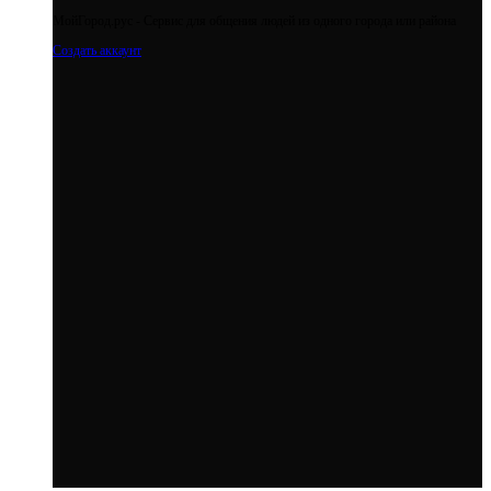
МойГород.рус - Cервис для общения людей из одного города или района
Создать аккаунт