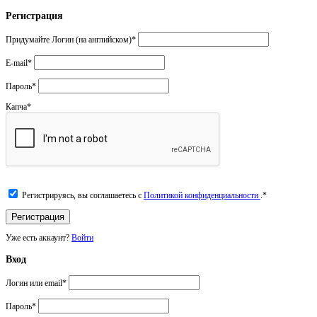
Регистрация
Придумайте Логин (на английском)
*
E-mail
*
Пароль
*
Капча
*
Регистрируясь, вы соглашаетесь с
Политикой конфиденциальности
.
*
Уже есть аккаунт?
Войти
Вход
Логин или email
*
Пароль
*