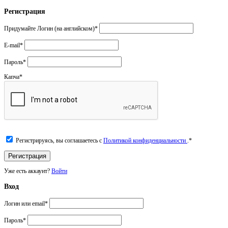
Регистрация
Придумайте Логин (на английском)
*
E-mail
*
Пароль
*
Капча
*
Регистрируясь, вы соглашаетесь с
Политикой конфиденциальности
.
*
Уже есть аккаунт?
Войти
Вход
Логин или email
*
Пароль
*