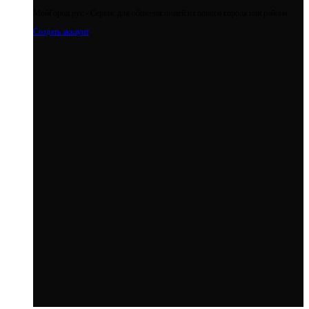
МойГород.рус - Cервис для общения людей из одного города или района
Создать аккаунт