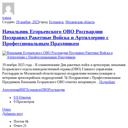
МойГород
Последний
Посты
ivanxa
Создано:
19 ноября, 2025
город:
Егорьевск
,
Московская область
Начальник Егорьевского ОВО Росгвардии
Поздравил Ракетные Войска и Артиллерию с
Профессиональным Праздником
19 ноября 2025 года – В ознаменование Дня ракетных войск и артиллерии, начальник
Егорьевского отдела вневедомственной охраны (ОВО) Главного управления
Росгвардии по Московской области выразил поздравление военнослужащим и
ветеранам артиллерийских подразделений. 🚀 Поздравление с Профессиональным
Праздником Начальник Егорьевского ОВО отметил неоценимую ...
Подробнее
Артелеррия
ВНГ
Егорьевск
ОВО
Росгвардия
0
0 Ответов
9
Просмотров
Ответ
Боковая
Добавить пост
панель
Статистика
Постов
6k
Ответ
21